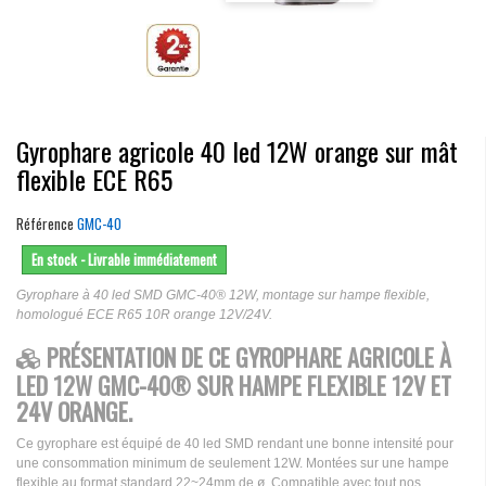
Gyrophare agricole 40 led 12W orange sur mât
flexible ECE R65
Référence
GMC-40
En stock - Livrable immédiatement
Gyrophare à 40 led SMD GMC-40® 12W, montage sur hampe flexible,
homologué ECE R65 10R orange 12V/24V.
PRÉSENTATION DE CE GYROPHARE AGRICOLE À
LED 12W GMC-40® SUR HAMPE FLEXIBLE 12V ET
24V ORANGE.
Ce gyrophare est équipé de 40 led SMD rendant une bonne intensité pour
une consommation minimum de seulement 12W. Montées sur une hampe
flexible au format standard 22~24mm de ø. Compatible avec tout nos