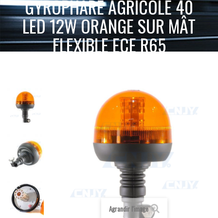
GYROPHARE AGRICOLE 40
LED 12W ORANGE SUR MÂT
FLEXIBLE ECE R65
ACCUEIL
GYROPHARE LED
GYROPHARE SUR MAT ET TIGE
GYROPHARE AGRICOLE 40 LED 12W ORANGE SUR MÂT FLEXIBLE ECE R65
Agrandir l'image