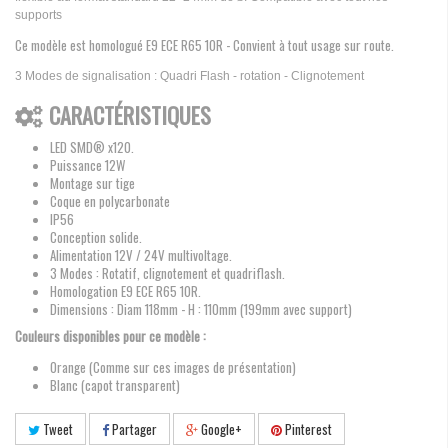
supports
Ce modèle est homologué E9 ECE R65 10R - Convient à tout usage sur route.
3 Modes de signalisation : Quadri Flash - rotation - Clignotement
CARACTÉRISTIQUES
LED SMD® x120.
Puissance 12W
Montage sur tige
Coque en polycarbonate
IP56
Conception solide.
Alimentation 12V / 24V multivoltage.
3 Modes : Rotatif, clignotement et quadriflash.
Homologation E9 ECE R65 10R.
Dimensions : Diam 118mm - H : 110mm (199mm avec support)
Couleurs disponibles pour ce modèle :
Orange (Comme sur ces images de présentation)
Blanc (capot transparent)
Tweet
Partager
Google+
Pinterest