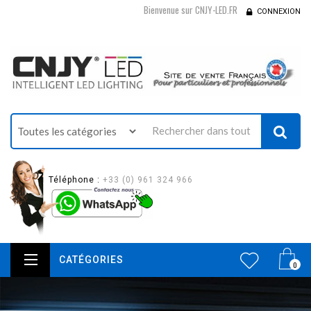
Bienvenue sur CNJY-LED.FR
CONNEXION
Téléphone :
+33 (0) 961 324 966
CATÉGORIES
0