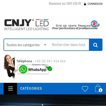
Bienvenue sur CNJY-LED.FR
CONNEXION
Téléphone :
+33 (0) 961 324 966
CATÉGORIES
0