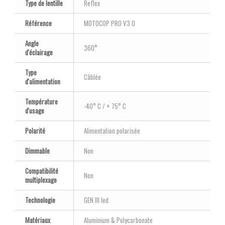
Type de lentille
Reflex
Référence
MOTOCOP PRO V3 O
Angle
360°
d'éclairage
Type
Câblée
d'alimentation
Température
-40° C / + 75° C
d'usage
Polarité
Alimentation polarisée
Dimmable
Non
Compatibilité
Non
multiplexage
Technologie
GEN III led
Matériaux
Aluminium & Polycarbonate