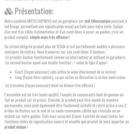
Présentation:
Notre combiné MOTO-COP®V5 est un gyrophare sur
mat télescopique
puissant à
led Rouge, permettant une signalisation visuel parfaite pour votre moto. Equipé
d'un mat d'un câble d'alimentation et d'un contrôleur à poser au guidon, c'est un
produit complet,
simple mais très efficace !
Sa sirène intégrée produit plus de 120db et est parfaitement audible à plusieurs
centaines de mètres. Vous trouverez sur son contrôleur 3 boutons :
-Le premier bouton fonctionnant comme un interrupteur et activant le gyrophare.
-Le second bouton ayant une double fonction ; > selon le type d'appui :
Court (Façon poussoir) cela active le wave (Hurlement de la sirène)
Long (Façon Interrupteur), ce qui active ou désactive la sirène américaine
-Le troisième (Façon poussoir) émet un klaxon très efficace !
L'ensemble est de très haute qualité, l'emploi de composants haut de gamme en
fait un produit sûr et précis. Etanche, le produit peut être monté de manière
permanente, mais peut également être facilement installé et retiré grâce à ses 2
brides de fixation sur le mat et sa seule commande câblée qui s'installe en un
instant sur votre guidon. Cela vous assurant d'avoir à portée de main toutes les
fonctions utiles de signalisation sonore et visuelle que promet de vous apporter ce
produit unique
!