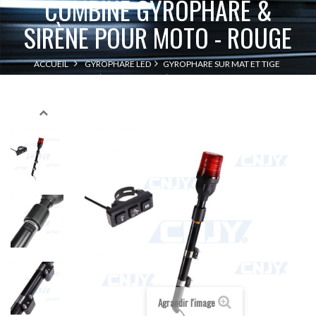
COMBINÉ GYROPHARE &
SIRÈNE POUR MOTO - ROUGE
ACCUEIL
GYROPHARE LED
GYROPHARE SUR MAT ET TIGE
COMBINÉ GYROPHARE & SIRÈNE POUR MOTO - ROUGE
Agrandir l'image