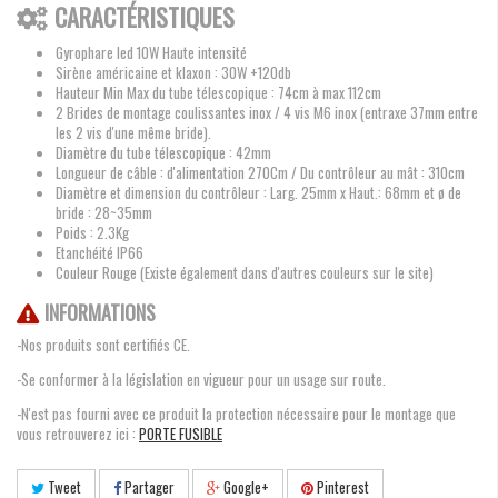
CARACTÉRISTIQUES
Gyrophare led 10W Haute intensité
Sirène américaine et klaxon : 30W +120db
Hauteur Min Max du tube télescopique : 74cm à max 112cm
2 Brides de montage coulissantes inox / 4 vis M6 inox (entraxe 37mm entre
les 2 vis d'une même bride).
Diamètre du tube télescopique : 42mm
Longueur de câble : d'alimentation 270Cm / Du contrôleur au mât : 310cm
Diamètre et dimension du contrôleur : Larg. 25mm x Haut.: 68mm et ø de
bride : 28~35mm
Poids : 2.3Kg
Etanchéité IP66
Couleur Rouge (Existe également dans d'autres couleurs sur le site)
INFORMATIONS
-Nos produits sont certifiés CE.
-Se conformer à la législation en vigueur pour un usage sur route.
-N'est pas fourni avec ce produit la protection nécessaire pour le montage que
vous retrouverez ici :
PORTE FUSIBLE
Tweet
Partager
Google+
Pinterest