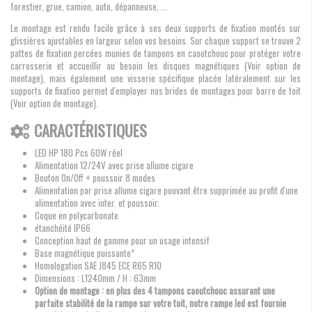
forestier, grue, camion, auto, dépanneuse, ...
Le montage est rendu facile grâce à ses deux supports de fixation montés sur
glissières ajustables en largeur selon vos besoins. Sur chaque support se trouve 2
pattes de fixation percées munies de tampons en caoutchouc pour protéger votre
carrosserie et accueillir au besoin les disques magnétiques (Voir option de
montage), mais également une visserie spécifique placée latéralement sur les
supports de fixation permet d'employer nos brides de montages pour barre de toit
(Voir option de montage).
CARACTÉRISTIQUES
LED HP 180
Pcs 60W réel
Alimentation 12/24V avec prise allume cigare
Bouton On/Off + poussoir 8 modes
Alimentation par prise allume cigare pouvant être supprimée au profit d'une
alimentation avec inter. et poussoir.
Coque en polycarbonate
étanchéité IP66
Conception haut de gamme pour un usage intensif
Base magnétique puissante*
Homologation SAE J845 ECE R65 R10
Dimensions : L
1240mm / H : 63mm
Option de montage : en plus des 4 tampons caoutchouc assurant une
parfaite stabilité de la rampe sur votre toit, notre rampe led est fournie