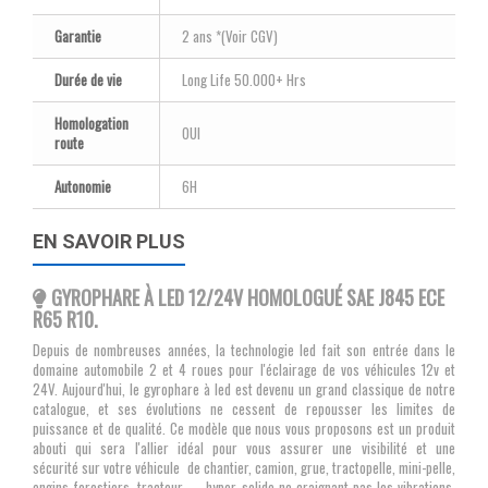
Garantie
2 ans *(Voir CGV)
Durée de vie
Long Life 50.000+ Hrs
Homologation
OUI
route
Autonomie
6H
EN SAVOIR PLUS
GYROPHARE À LED 12/24V HOMOLOGUÉ SAE J845 ECE
R65 R10.
Depuis de nombreuses années, la technologie led
fait son entrée dans le
domaine automobile 2 et 4 roues pour l'éclairage de vos véhicules 12v et
24V. Aujourd'hui, le gyrophare à led est devenu un grand classique de notre
catalogue, et ses évolutions ne cessent de repousser les limites de
puissance et de qualité. Ce modèle que nous vous proposons est un produit
abouti qui sera l'allier idéal pour vous assurer une visibilité et une
sécurité sur votre véhicule de chantier, camion, grue, tractopelle, mini-pelle,
engins forestiers, tracteur ... hyper solide ne craignant pas les vibrations,