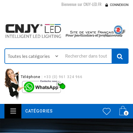
Bienvenue sur CNJY-LED.FR
CONNEXION
Téléphone :
+33 (0) 961 324 966
CATÉGORIES
0