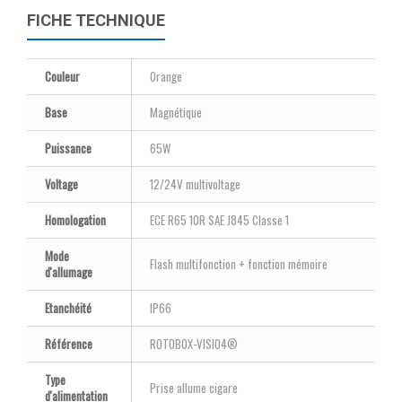
FICHE TECHNIQUE
Couleur
Orange
Base
Magnétique
Puissance
65W
Voltage
12/24V multivoltage
Homologation
ECE R65 10R SAE J845 Classe 1
Mode
Flash multifonction + fonction mémoire
d'allumage
Etanchéité
IP66
Référence
ROTOBOX-VISIO4®
Type
Prise allume cigare
d'alimentation