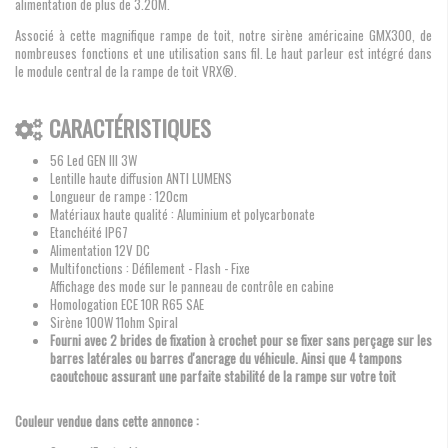
alimentation de plus de 3.20M.
Associé à cette magnifique rampe de toit, notre sirène américaine GMX300, de
nombreuses fonctions et une utilisation sans fil. Le haut parleur est intégré dans
le module central de la rampe de toit VRX®.
CARACTÉRISTIQUES
56 Led GEN III 3W
Lentille haute diffusion ANTI LUMENS
Longueur de rampe : 120cm
Matériaux haute qualité : Aluminium et polycarbonate
Etanchéité IP67
Alimentation 12V DC
Multifonctions : Défilement - Flash - Fixe
Affichage des mode sur le panneau de contrôle en cabine
Homologation ECE 10R R65 SAE
Sirène 100W 11ohm Spiral
Fourni avec 2 brides de fixation à crochet pour se fixer sans perçage sur les
barres latérales ou barres d'ancrage du véhicule. Ainsi que 4 tampons
caoutchouc assurant une parfaite stabilité de la rampe sur votre toit
Couleur vendue dans cette annonce :