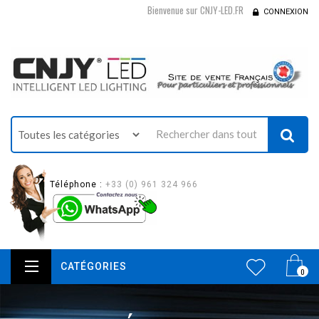
Bienvenue sur CNJY-LED.FR
CONNEXION
Téléphone :
+33 (0) 961 324 966
CATÉGORIES
0