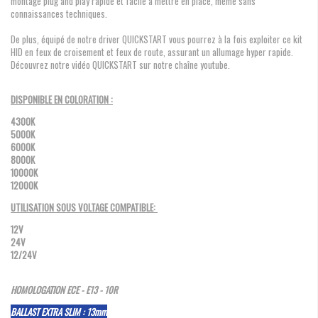
montage plug and play rapide et facile à mettre en place, même sans
connaissances techniques.
De plus, équipé de notre driver QUICKSTART vous pourrez à la fois exploiter ce kit
HID en feux de croisement et feux de route, assurant un allumage hyper rapide.
Découvrez notre vidéo QUICKSTART sur notre chaîne youtube.
DISPONIBLE EN COLORATION :
4300K
5000K
6000K
8000K
10000K
12000K
UTILISATION SOUS VOLTAGE COMPATIBLE:
12V
24V
12/24V
HOMOLOGATION ECE - E13 - 10R
BALLAST EXTRA SLIM : 13mm