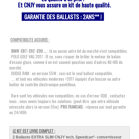
Et CNJY vous assure un kit de haute qualité.
GARANTIE DES BALLASTS : 2
ANS
** !
COMPATIBILITE ASSUREE :
BMW -E87- E92 -E90 ...
: là ou aucun autre kit du marché n'est compatibles.
POLO GOLF VAG 2017 : Et ce, sans risquer de brûler le moteur de balais
d'essuie glace, comme il en est souvent question avec d'autres Kit HID du
marché.
DODGE RAM : en version 55W , ceci est le seul ballast compatible.
.... et tout vos véhicules modernes >2017 équipés d'un buscan ou autre
boitier de contrôle électronique pointilleux.
Rare sont les véhicules non compatibles, en cas d'erreur ODB , contactez
nous , nous avons toujours les solutions. (peut être que votre véhicule
nécessite alors la version 55w)
PRO FRANCAIS
: réponse par mail garantie
en 24/48H.
LE KIT EST LIVRE COMPLET :
2 Ballasts EXTRA SLIM CNJY tech. Speedcan*- convertisseur