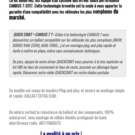
Ce Kit xenon HID, est équipé d'un système anti erreur haute performance
CANBUS 7-2017. Cette technologie brevetée est la seule à vous apporter la
du
complexes
garantie d'une compatibilité avec les véhicules les plus
marché.
QUICK START + CANBUS 7 ? :
Grâce à la technologie CANBUS 7 vous
découvrirez un ballast compatible sur les véhicules les plus complexes (BMW,
DODGE RAM (55W), AUDI, FORD,....) et un montage plug and play rapide et
facile à mettre en place, même sans connaissances techniques.
De plus, équipé de notre driver QUICKSTART vous pourrez à la fois exploiter ce
kit HID en feux de croisement et feux de route, assurant un allumage hyper
rapide. Découvrez notre vidéo QUICKSTART sur notre chaîne youtube.
Ce modèle est conçu de manière Plug and play, et assure un montage simple
et rapide. BALLAST EXTRA SLIM.
On notera surtout la robustesse du ballast et des composants, 100%
waterproof, avec montage de câbles blindés protégeant de toute
interférence radio. ANTI PARASITE
La qualité à un prix !