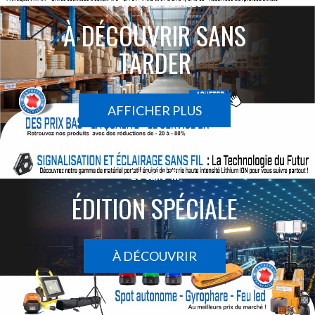
ACTIONS SPÉCIALES
À DÉCOUVRIR SANS
TARDER
AFFICHER PLUS
Le sans-fil
ÉDITION SPÉCIALE
À DÉCOUVRIR