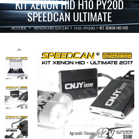
KIT XENON HID H10 PY20D
SPEEDCAN ULTIMATE
KIT XENON HID H10
ACCUEIL
XENON HID 12V 24V
H10 - PY20D
PY20D SPEEDCAN ULTIMATE
Agrandir l'image