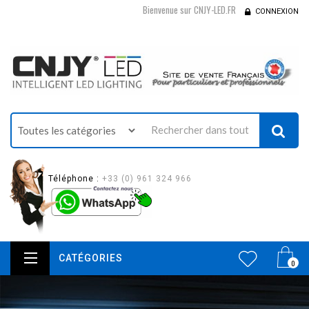
Bienvenue sur CNJY-LED.FR
CONNEXION
Téléphone :
+33 (0) 961 324 966
CATÉGORIES
0