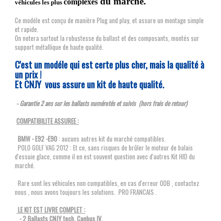
du marché.
complexes
véhicules les plus
Ce modéle est conçu de manière Plug and play, et assure un montage simple
et rapide.
On notera surtout la robustesse du ballast et des composants, montés sur
support métallique de haute qualité.
C'est un modéle qui est certe plus cher, mais la qualité à
un prix !
Et CNJY vous assure un kit de haute qualité.
- Garantie 2 ans sur les ballasts numérotés et suivis (hors frais de retour)
COMPATIBILITE ASSUREE :
BMW - E92 -E90
: aucuns autres kit du marché compatibles.
POLO GOLF VAG 2012 : Et ce, sans risques de brûler le moteur de balais
d'essuie glace, comme il en est souvent question avec d'autres Kit HID du
marché.
Rare sont les véhicules non compatibles, en cas d'erreur ODB , contactez
nous , nous avons toujours les solutions. PRO FRANCAIS .
LE KIT EST LIVRE COMPLET :
- 2 Ballasts CNJY tech. Canbus IV.