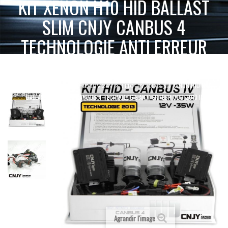
KIT XENON H10 HID BALLAST
SLIM CNJY CANBUS 4
TECHNOLOGIE ANTI ERREUR
ODB 2013 !!
KIT XENON H10 HID
ACCUEIL
XENON HID 12V 24V
H10 - PY20D
BALLAST SLIM CNJY CANBUS 4 TECHNOLOGIE ANTI ERREUR ODB 2013 !!
Agrandir l'image