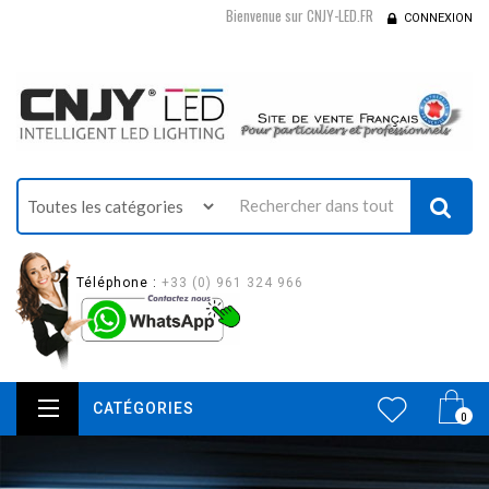
Bienvenue sur CNJY-LED.FR
CONNEXION
Téléphone :
+33 (0) 961 324 966
CATÉGORIES
0