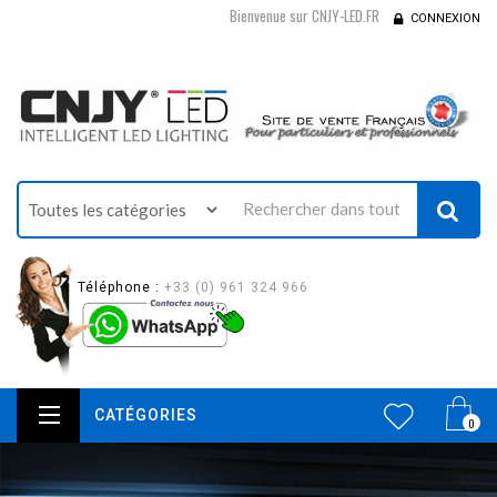
Bienvenue sur CNJY-LED.FR
CONNEXION
Téléphone :
+33 (0) 961 324 966
CATÉGORIES
0