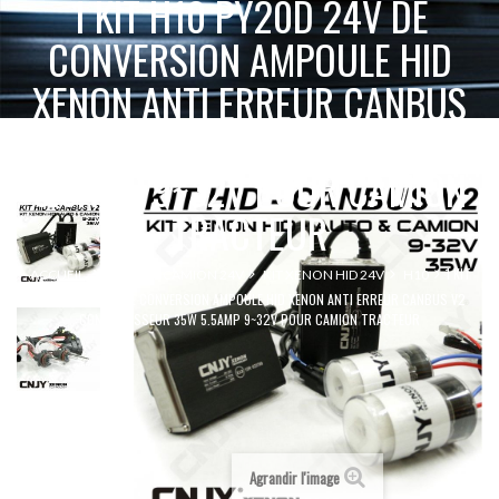
1 KIT H10 PY20D 24V DE
CONVERSION AMPOULE HID
XENON ANTI ERREUR CANBUS
V2 CONVERTISSEUR 35W
5.5AMP 9~32V POUR CAMION
TRACTEUR
1 KIT
ACCUEIL
SPÉCIAL CAMION 24V
KIT XENON HID 24V
H10
H10 PY20D 24V DE CONVERSION AMPOULE HID XENON ANTI ERREUR CANBUS V2
CONVERTISSEUR 35W 5.5AMP 9~32V POUR CAMION TRACTEUR
Agrandir l'image