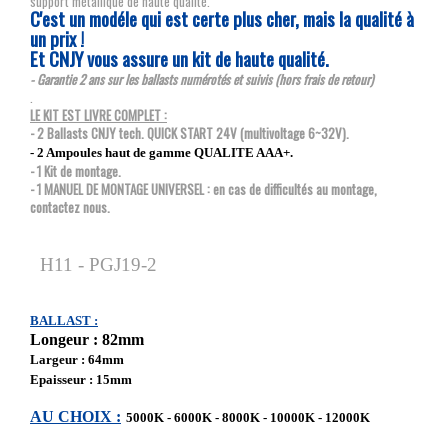
support métallique de haute qualité.
C'est un modéle qui est certe plus cher, mais la qualité à
un prix !
Et CNJY vous assure un kit de haute qualité.
- Garantie 2 ans sur les ballasts numérotés et suivis (hors frais de retour)
.
LE KIT EST LIVRE COMPLET :
- 2 Ballasts CNJY tech. QUICK START 24V (multivoltage 6~32V).
- 2 Ampoules haut de gamme QUALITE AAA+.
- 1 Kit de montage.
- 1 MANUEL DE MONTAGE UNIVERSEL : en cas de difficultés au montage,
contactez nous.
H11 - PGJ19-2
BALLAST :
Longeur : 82mm
Largeur : 64mm
Epaisseur : 15mm
AU CHOIX :
5000K - 6000K - 8000K - 10000K - 12000K