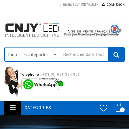
Bienvenue sur CNJY-LED.FR
CONNEXION
Téléphone :
+33 (0) 961 324 966
CATÉGORIES
0