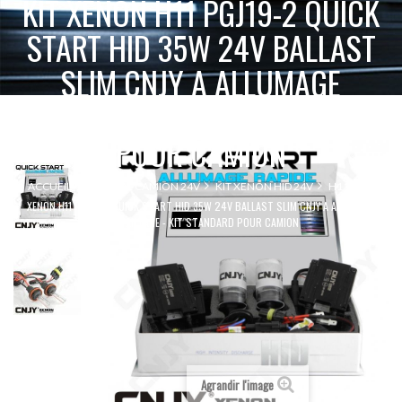
KIT XENON H11 PGJ19-2 QUICK
START HID 35W 24V BALLAST
SLIM CNJY A ALLUMAGE
INSTANTANE - KIT STANDARD
POUR CAMION
KIT
ACCUEIL
SPÉCIAL CAMION 24V
KIT XENON HID 24V
H11
XENON H11 PGJ19-2 QUICK START HID 35W 24V BALLAST SLIM CNJY A ALLUMAGE
INSTANTANE - KIT STANDARD POUR CAMION
Agrandir l'image