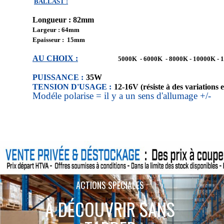
BALLAST :
Longueur : 82mm
Largeur : 64mm
Epaisseur : 15mm
AU CHOIX :
5000K - 6000K - 8000K - 10000K - 
PUISSANCE :
35W
TENSION D'USAGE :
12-16V (résiste à des variations 
Modéle polarise = il y a un sens d'allumage +/-
ACTIONS SPÉCIALES
À DÉCOUVRIR SANS