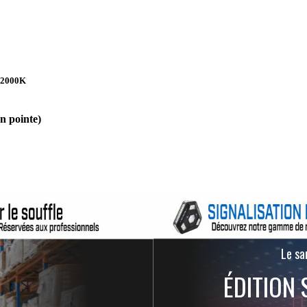
12000K
en pointe)
Le san
ÉDITION 