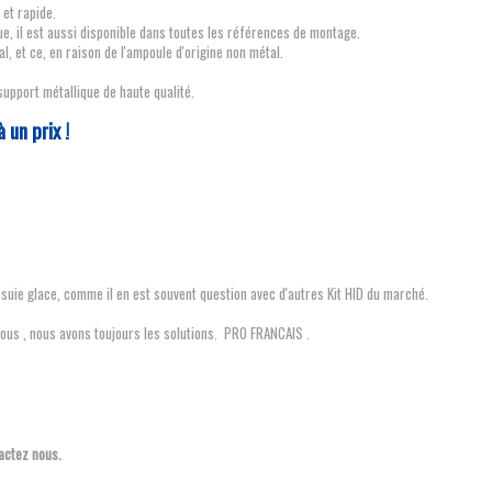
et rapide.
, il est aussi disponible dans toutes les références de montage.
, et ce, en raison de l'ampoule d'origine non métal.
upport métallique de haute qualité.
à un prix !
suie glace, comme il en est souvent question avec d'autres Kit HID du marché.
ous , nous avons toujours les solutions. PRO FRANCAIS .
actez nous.