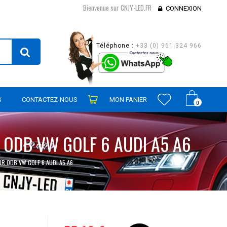
Bienvenue sur CNJY-LED.FR
CONNEXION
Téléphone :
+33 (0) 961 324 966
S
CONTACTEZ-NOUS
MON PANIER
0
 ODB VW GOLF 6 AUDI A5 A6
UR ODB VW GOLF 6 AUDI A5 A6