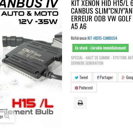
KIT XENON HID H15/L 
CANBUS SLIM"CNJY"AN
ERREUR ODB VW GOLF 
A5 A6
Référence
KIT-HID15-CANBUS4
En stock - Livrable immédiatement
SPECIAL - HAUT DE GAMME - SYSTEME AN
DERNIERE GENERATION
Tweet
Partager
Goog
Pinterest
age