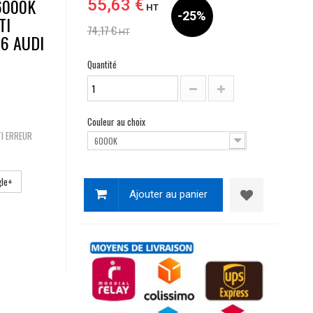
6000K
55,63 €
HT
-25%
TI
74,17 €
HT
6 AUDI
Quantité
Couleur au choix
TI ERREUR
6000K
le+
Ajouter au panier