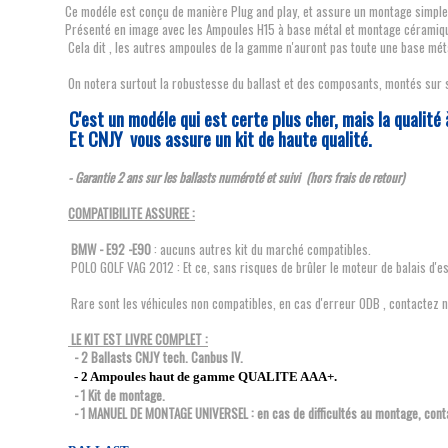
Ce modéle est conçu de manière Plug and play, et assure un montage simple 
Présenté en image avec les Ampoules H15 à base métal et montage céramique
Cela dit , les autres ampoules de la gamme n'auront pas toute une base métal
On notera surtout la robustesse du ballast et des composants, montés sur s
C'est un modéle qui est certe plus cher, mais la qualité 
Et CNJY vous assure un kit de haute qualité.
- Garantie 2 ans sur les ballasts numéroté et suivi (hors frais de retour)
COMPATIBILITE ASSUREE :
BMW - E92 -E90
: aucuns autres kit du marché compatibles.
POLO GOLF VAG 2012 : Et ce, sans risques de brûler le moteur de balais d'es
Rare sont les véhicules non compatibles, en cas d'erreur ODB , contactez n
LE KIT EST LIVRE COMPLET :
- 2 Ballasts CNJY tech. Canbus IV.
- 2 Ampoules haut de gamme QUALITE AAA+.
- 1 Kit de montage.
- 1 MANUEL DE MONTAGE UNIVERSEL : en cas de difficultés au montage, cont