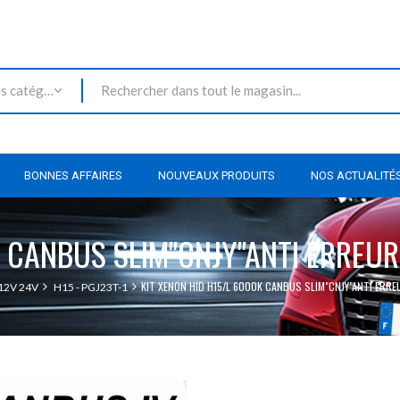
Toutes les catégories
BONNES AFFAIRES
NOUVEAUX PRODUITS
NOS ACTUALITÉ
K CANBUS SLIM"CNJY"ANTI ERREUR
KIT XENON HID H15/L 6000K CANBUS SLIM"CNJY"ANTI ERRE
12V 24V
H15 - PGJ23T-1