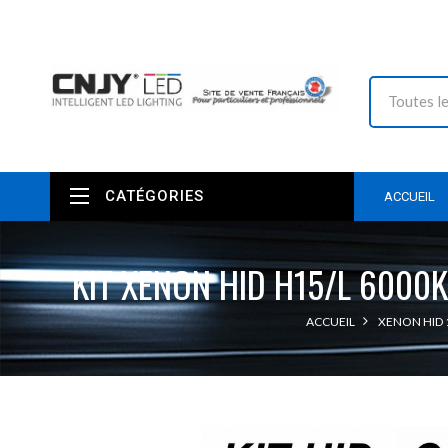
CATÉGORIES
ACCUEIL
KIT XENON HID H15/L 6000
ACCUEIL
XENON HID 