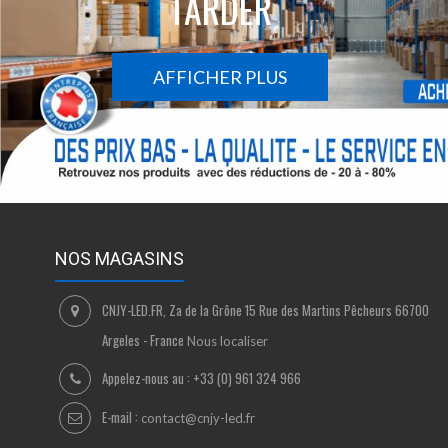
TARDER
AFFICHER PLUS
NOS MAGASINS
CNJY-LED.FR, Za de la Grône 15 Rue des Martins Pêcheurs 66700
Argeles - France
Nous localiser
Appelez-nous au :
+33 (0) 961 324 966
E-mail :
contact@cnjy-led.fr