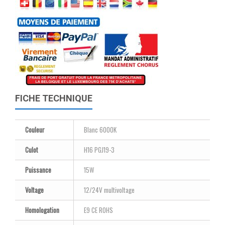
FICHE TECHNIQUE
Couleur
Blanc 6000K
Culot
H16 PGJ19-3
Puissance
15W
Voltage
12/24V multivoltage
Homologation
E9 CE ROHS