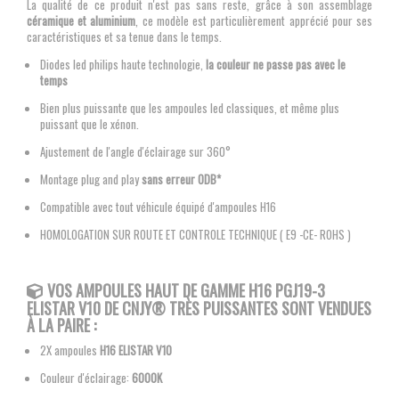
La qualité de ce produit n'est pas sans reste, grâce à son assemblage
céramique et aluminium
, ce modèle est particulièrement apprécié pour ses
caractéristiques et sa tenue dans le temps.
Diodes led philips haute technologie,
la couleur ne passe pas avec le
temps
Bien plus puissante que les ampoules led classiques, et même plus
puissant que le xénon.
Ajustement de l'angle d'éclairage sur 360°
Montage plug and play
sans erreur ODB*
Compatible avec tout véhicule équipé d'ampoules H16
HOMOLOGATION SUR ROUTE ET CONTROLE TECHNIQUE ( E9 -CE- ROHS )
VOS AMPOULES
HAUT DE GAMME H16 PGJ19-3
ELISTAR V10 DE CNJY®
TRÈS PUISSANTES SONT VENDUES
À LA PAIRE :
2X ampoules
H16
ELISTAR V10
Couleur d'éclairage:
6000K