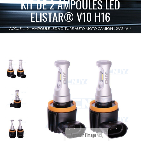
KIT DE 2 AMPOULES LED
ELISTAR® V10 H16
ACCUEIL
AMPOULE LED VOITURE AUTO MOTO CAMION 12V 24V
KIT DE 2 AMPOULES LED ELISTAR® V10 H16
H16 - PGJ19-3
Agrandir l'image