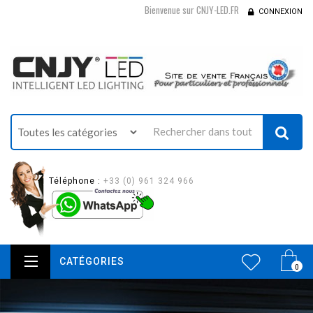
Bienvenue sur CNJY-LED.FR
CONNEXION
Téléphone :
+33 (0) 961 324 966
CATÉGORIES
0