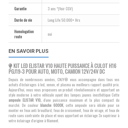
Garantie
3 ans *(Voir CGV)
Durée de vie
Long Life 50.000+ Hrs
Homologation
oui
route
EN SAVOIR PLUS
KIT LED ELISTAR V10 HAUTE PUISSANCE À CULOT H16
PGJ19-3 POUR AUTO, MOTO, CAMION 12V/24V DC
Depuis de nombreuses années, CNJY® vous accompagne dans tous vos
achats d'éclairages à led, xenon, et plasma au meilleurs rapport qualité prix.
Aujourd'hui, nous vous proposons un produit révolutionnaire et apportant un
style moderne à votre véhicule ayant des lampes jaunes inesthétique Cette
ampoule ELISTAR V10,
d'une puissance maximum et la plus compact du
marché. De couleur
blanche 6000K
, cette ampoule sera idéale pour se
monter en feux anti brouillard, feux de croisement, feux de virage, et feux de
route sans contrainte de place et vous apportant un éclairage 3x supérieur à
votre éclairage d'origine à filament.