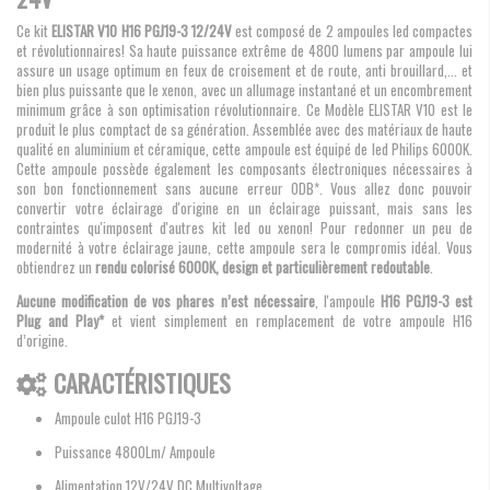
Ce kit
ELISTAR V10 H16 PGJ19-3 12/24V
est composé de 2 ampoules led compactes
et révolutionnaires! Sa haute puissance extrême de 4800 lumens par ampoule lui
assure un usage optimum en feux de croisement et de route, anti brouillard,... et
bien plus puissante que le xenon, avec un allumage instantané et un encombrement
minimum grâce à son optimisation révolutionnaire. Ce Modèle ELISTAR V10 est le
produit le plus comptact de sa génération. Assemblée avec des matériaux de haute
qualité en aluminium et céramique, cette ampoule est équipé de led Philips 6000K.
Cette ampoule possède également les composants électroniques nécessaires à
son bon fonctionnement sans aucune erreur ODB*. Vous allez donc pouvoir
convertir votre éclairage d'origine en un éclairage puissant, mais sans les
contraintes qu'imposent d'autres kit led ou xenon! Pour redonner un peu de
modernité à votre éclairage jaune, cette ampoule sera le compromis idéal. Vous
obtiendrez un
rendu colorisé 6000K, design et particulièrement redoutable
.
Aucune modification de vos phares n’est nécessaire
, l'ampoule
H16 PGJ19-3 est
Plug and Play*
et vient simplement en remplacement de votre ampoule H16
d’origine.
CARACTÉRISTIQUES
Ampoule culot H16 PGJ19-3
Puissance 4800Lm/ Ampoule
Alimentation 12V/24V DC Multivoltage