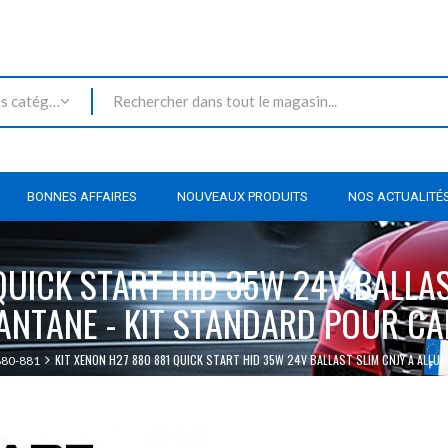
Toutes les catégories
BONNES AFFAIRES
NOUVEAUX PRODUITS
NOS ACTUALITÉ
QUICK START HID 35W 24V BALLA
ANTANE - KIT STANDARD POUR C
KIT XENON H27 880 881 QUICK START HID 35W 24V BALLAST SLIM CNJY A ALL
80-881