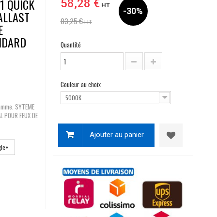
1 QUICK
58,28 €
HT
-30%
ALLAST
83,25 €
HT
E
ANDARD
Quantité
Couleur au choix
5000K
gamme. SYTEME
AL POUR FEUX DE
Ajouter au panier
le+