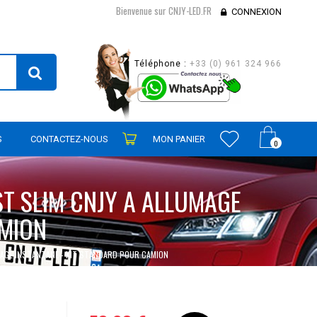
Bienvenue sur CNJY-LED.FR
CONNEXION
Téléphone :
+33 (0) 961 324 966
S
CONTACTEZ-NOUS
MON PANIER
0
ST SLIM CNJY A ALLUMAGE
AMION
UMAGE INSTANTANE - KIT STANDARD POUR CAMION