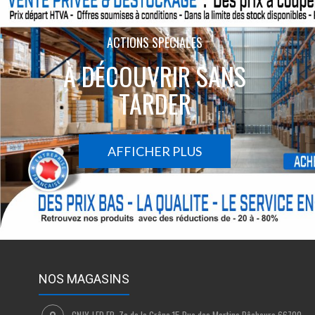
ACTIONS SPÉCIALES
À DÉCOUVRIR SANS
TARDER
AFFICHER PLUS
NOS MAGASINS
CNJY-LED.FR, Za de la Grône 15 Rue des Martins Pêcheurs 66700