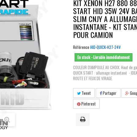
KIT XENON H27 880 88
START HID 35W 24V B
SLIM CNJY A ALLUMAG
INSTANTANE - KIT ST
POUR CAMION
Référence
HID-QUICK-H27-24V
En stock - Livrable immédiatement
COULEUR D'AMPOULE AU CHOIX. Haut de 
QUICK START : allumage instantané - IDE
ROUTE ET FEUX DE VIRAGE.
Tweet
Partager
Goog
Pinterest
age