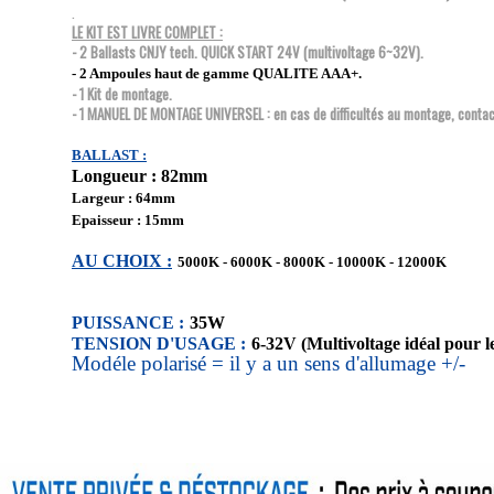
.
LE KIT EST LIVRE COMPLET :
- 2 Ballasts CNJY tech. QUICK START 24V (multivoltage 6~32V).
- 2 Ampoules haut de gamme QUALITE AAA+.
- 1 Kit de montage.
- 1 MANUEL DE MONTAGE UNIVERSEL : en cas de difficultés au montage, conta
BALLAST :
Longueur : 82mm
Largeur : 64mm
Epaisseur : 15mm
AU CHOIX :
5000K - 6000K - 8000K - 10000K - 12000K
PUISSANCE :
35W
TENSION D'USAGE :
6-32V (Multivoltage idéal pour l
Modéle polarisé = il y a un sens d'allumage +/-