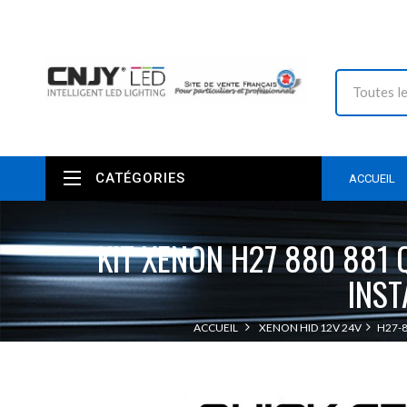
CATÉGORIES
ACCUEIL
KIT XENON H27 880 881 
INST
ACCUEIL
XENON HID 12V 24V
H27-8