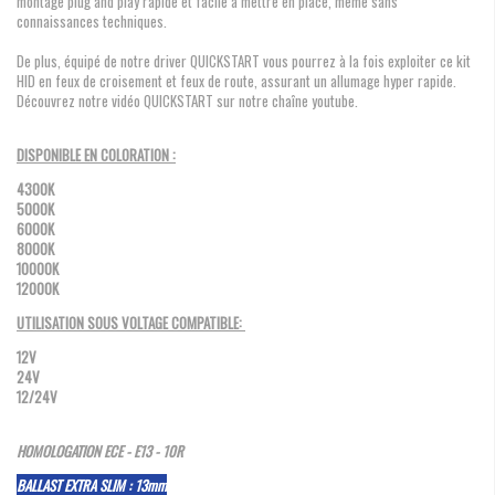
montage plug and play rapide et facile à mettre en place, même sans
connaissances techniques.
De plus, équipé de notre driver QUICKSTART vous pourrez à la fois exploiter ce kit
HID en feux de croisement et feux de route, assurant un allumage hyper rapide.
Découvrez notre vidéo QUICKSTART sur notre chaîne youtube.
DISPONIBLE EN COLORATION :
4300K
5000K
6000K
8000K
10000K
12000K
UTILISATION SOUS VOLTAGE COMPATIBLE:
12V
24V
12/24V
HOMOLOGATION ECE - E13 - 10R
BALLAST EXTRA SLIM : 13mm