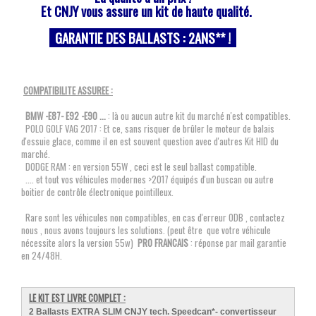
Et CNJY vous assure un kit de haute qualité.
GARANTIE DES BALLASTS : 2
ANS
** !
COMPATIBILITE ASSUREE :
BMW -E87- E92 -E90 ...
: là ou aucun autre kit du marché n'est compatibles.
POLO GOLF VAG 2017 : Et ce, sans risquer de brûler le moteur de balais
d'essuie glace, comme il en est souvent question avec d'autres Kit HID du
marché.
DODGE RAM : en version 55W , ceci est le seul ballast compatible.
.... et tout vos véhicules modernes >2017 équipés d'un buscan ou autre
boitier de contrôle électronique pointilleux.
Rare sont les véhicules non compatibles, en cas d'erreur ODB , contactez
nous , nous avons toujours les solutions. (peut être que votre véhicule
nécessite alors la version 55w)
PRO FRANCAIS
: réponse par mail garantie
en 24/48H.
LE KIT EST LIVRE COMPLET :
2 Ballasts EXTRA SLIM CNJY tech. Speedcan*- convertisseur