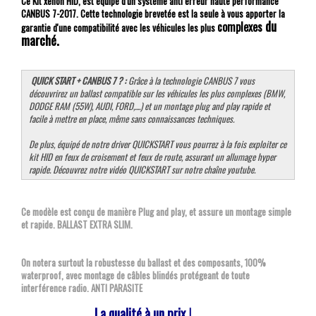
Ce Kit xenon HID, est équipé d'un système anti erreur haute performance
CANBUS 7-2017. Cette technologie brevetée est la seule à vous apporter la
du
complexes
garantie d'une compatibilité avec les véhicules les plus
marché.
QUICK START + CANBUS 7 ? :
Grâce à la technologie CANBUS 7 vous
découvrirez un ballast compatible sur les véhicules les plus complexes (BMW,
DODGE RAM (55W), AUDI, FORD,....) et un montage plug and play rapide et
facile à mettre en place, même sans connaissances techniques.
De plus, équipé de notre driver QUICKSTART vous pourrez à la fois exploiter ce
kit HID en feux de croisement et feux de route, assurant un allumage hyper
rapide. Découvrez notre vidéo QUICKSTART sur notre chaîne youtube.
Ce modèle est conçu de manière Plug and play, et assure un montage simple
et rapide. BALLAST EXTRA SLIM.
On notera surtout la robustesse du ballast et des composants, 100%
waterproof, avec montage de câbles blindés protégeant de toute
interférence radio. ANTI PARASITE
La qualité à un prix !