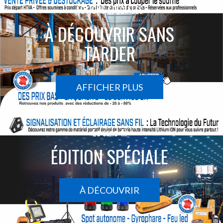
ACTIONS SPÉCIALES
À DÉCOUVRIR SANS
TARDER
AFFICHER PLUS
Le sans-fil
ÉDITION SPÉCIALE
À DÉCOUVRIR