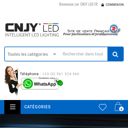
Bienvenue sur CNJY-LED.FR
CONNEXION
Téléphone :
+33 (0) 961 324 966
CATÉGORIES
0