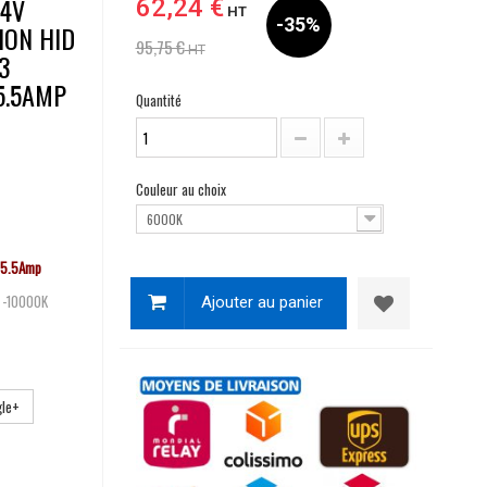
24V
62,24 €
HT
-35%
ION HID
95,75 €
HT
3
5.5AMP
Quantité
Couleur au choix
6000K
 5.5Amp
 -10000K
Ajouter au panier
le+