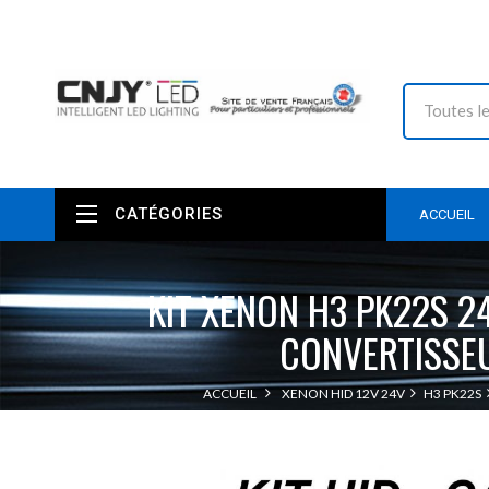
CATÉGORIES
ACCUEIL
KIT XENON H3 PK22S 2
CONVERTISSE
ACCUEIL
XENON HID 12V 24V
H3 PK22S