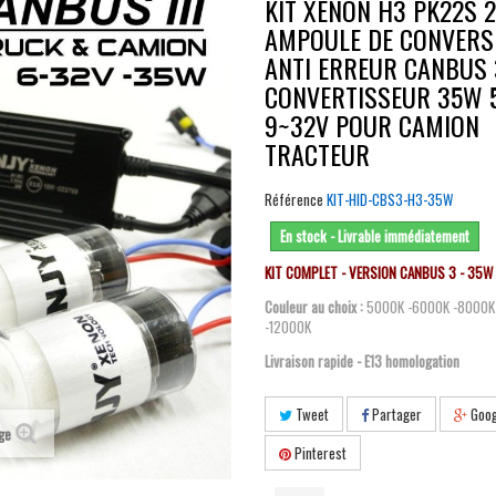
KIT XENON H3 PK22S 
AMPOULE DE CONVERS
ANTI ERREUR CANBUS 
CONVERTISSEUR 35W 
9~32V POUR CAMION
TRACTEUR
Référence
KIT-HID-CBS3-H3-35W
En stock - Livrable immédiatement
KIT COMPLET - VERSION CANBUS 3 - 35W
Couleur au choix :
5000K -6000K -8000K
-12000K
Livraison rapide - E13 homologation
Tweet
Partager
Goog
age
Pinterest