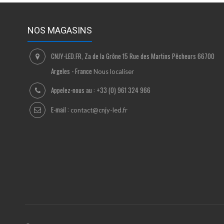
NOS MAGASINS
CNJY-LED.FR, Za de la Grône 15 Rue des Martins Pêcheurs 66700
Argeles - France
Nous localiser
Appelez-nous au :
+33 (0) 961 324 966
E-mail :
contact@cnjy-led.fr