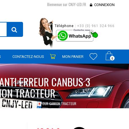
Bienvenue sur CNJY-LED.FR
CONNEXION
Téléphone :
+33 (0) 961 324 966
S
CONTACTEZ-NOUS
MON PANIER
0
 ANTI ERREUR CANBUS 3
ION TRACTEUR
RTISSEUR 35W 5.5AMP 9~32V POUR CAMION TRACTEUR