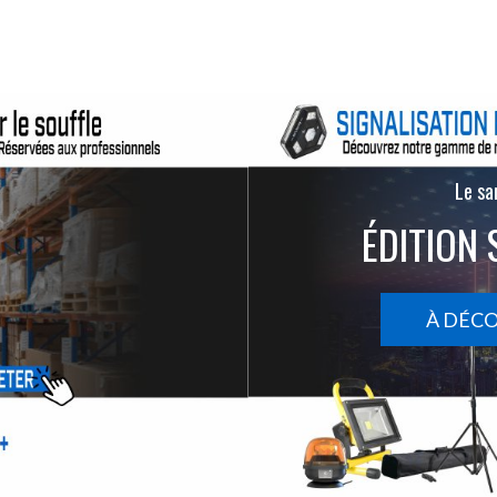
Le san
ÉDITION 
À DÉC