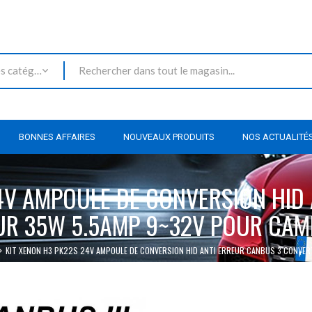
Toutes les catégories
BONNES AFFAIRES
NOUVEAUX PRODUITS
NOS ACTUALITÉ
4V AMPOULE DE CONVERSION HID
UR 35W 5.5AMP 9~32V POUR CAM
KIT XENON H3 PK22S 24V AMPOULE DE CONVERSION HID ANTI ERREUR CANBUS 3 CONVE