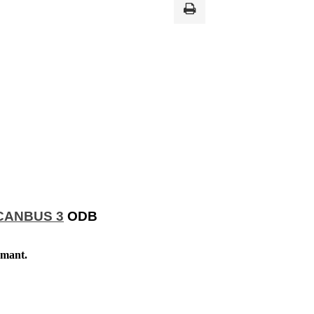
CANBUS 3
ODB
rmant.