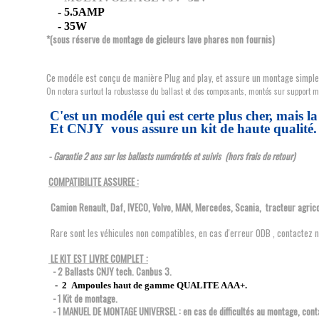
- 5.5AMP
- 35W
*(sous réserve de montage de gicleurs lave phares non fournis)
Ce modéle est conçu de manière Plug and play, et assure un montage simple 
On notera surtout la robustesse du ballast et des composants, montés sur support m
C'est un modéle qui est certe plus cher, mais l
Et CNJY vous assure un kit de haute qualité.
- Garantie 2 ans sur les ballasts numérotés et suivis (hors frais de retour)
COMPATIBILITE ASSUREE :
Camion Renault, Daf, IVECO, Volvo, MAN, Mercedes, Scania, tracteur agrico
Rare sont les véhicules non compatibles, en cas d'erreur ODB , contactez n
LE KIT EST LIVRE COMPLET :
- 2 Ballasts CNJY tech. Canbus 3.
- 2 Ampoules haut de gamme QUALITE AAA+.
- 1 Kit de montage.
- 1 MANUEL DE MONTAGE UNIVERSEL : en cas de difficultés au montage, cont