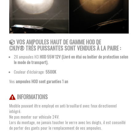
VOS AMPOULES
HAUT DE GAMME HOD DE
CNJY®
TRÈS PUISSANTES SONT VENDUES À LA PAIRE :
2X ampoules H3
HOD 55W 12V (Livré en étui ou boitier de protection selon
le mode de transport).
Couleur d'éclairage:
5500K
Vos
ampoules HOD sont garanties 1 an
INFORMATIONS
Modèle pouvant être employé en anti brouillard avec feux directionnel
intégré.
Ne pas monter sur véhicule 24V.
Lors du montage, ne jamais toucher le verre avec les doigts, il est conseillé
de porter des gants pour le remplacement de vos ampoules.