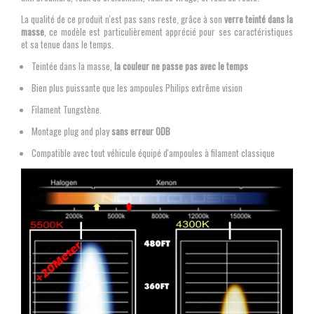
La qualité de ce produit n'est pas sans reste, grâce à son
verre teinté dans la
masse
, ce modèle est particulièrement apprécié pour ses caractéristiques
et sa tenue dans le temps.
Teintée dans la masse,
la couleur ne passe pas avec le temps
Bien plus puissante que les ampoules Philips extrême vision
Filament Tungstène.
Montage plug and play
sans erreur ODB
Compatible avec tout véhicule équipé d'ampoules à filament classique