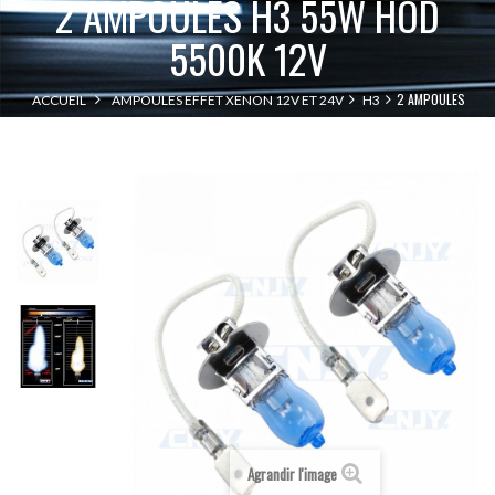
2 AMPOULES H3 55W HOD
5500K 12V
2 AMPOULES
ACCUEIL
AMPOULES EFFET XENON 12V ET 24V
H3
H3 55W HOD 5500K 12V
Agrandir l'image