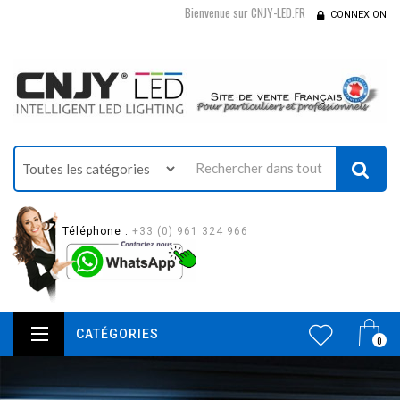
Bienvenue sur CNJY-LED.FR
CONNEXION
Téléphone :
+33 (0) 961 324 966
CATÉGORIES
0