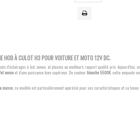
E HOD À CULOT H3 POUR VOITURE ET MOTO 12V DC.
'éclairages à led, xenon, et plasma au meilleurs rapport qualité prix. Aujourd'hui, n
fet xenon
et d'une puissance bien supérieur. De couleur
blanche 5500K
, cette ampoule se
la masse
, ce modèle est particulièrement apprécié pour ses caractéristiques et sa tenue