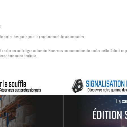
ré.
lé de porter des gants pour le remplacement de vos ampoules.
le et renforcer cette ligne au besoin. Nous vous recommandons de confier cette tâche à un
erez dans notre boutique.
Le san
ÉDITION 