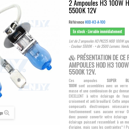
2 Ampoules H3 100W 
5500K 12V
Référence
HOD-H3-A-100
En stock - Livrable immédiatement
Lot de 2 ampoules H3 PK22S HOD 100W spéc
- Couleur 5500K - + de 3500 Lumens. Vendue 
PRÉSENTATION DE CE 
AMPOULES HOD H3 100
5500K 12V.
Ces ampoules
SUPER B
100W
sont assemblées avec un verre 
masse et une combinaison de gaz donnan
EXCELLENT à votre éclairage de feu
croisement et anti brouillard. Cette amp
composants électroniques nécessai
fonctionnement sans aucune erreur O
age
donc pouvoir convertir votre éclairage 
éclairage puissant ressemblant à un m
d'origine, mais sans les contraintes* ! 