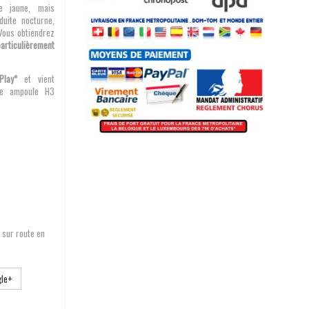
e jaune, mais
uite nocturne,
Vous obtiendrez
articulièrement
lay*
et vient
re ampoule H3
e sur route en
le+