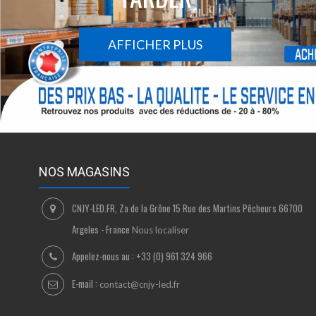
AFFICHER PLUS
NOS MAGASINS
CNJY-LED.FR, Za de la Grône 15 Rue des Martins Pêcheurs 66700
Argeles - France
Nous localiser
Appelez-nous au :
+33 (0) 961 324 966
E-mail :
contact@cnjy-led.fr