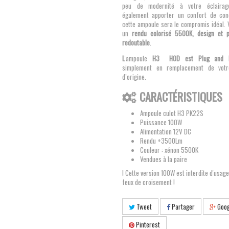
peu de modernité à votre éclairag
également apporter un confort de cond
cette ampoule sera le compromis idéal. 
un
rendu colorisé 5500K, design et p
redoutable
.
L
'ampoule
H3 HOD est Plug and P
simplement en remplacement de vot
d’origine.
CARACTÉRISTIQUES
Ampoule culot H3 PK22S
Puissance 100W
Alimentation 12V DC
Rendu +3500Lm
Couleur : xénon 5500K
Vendues à la paire
! Cette version 100W est interdite d'usag
feux de croisement !
Tweet
Partager
Goog
Pinterest