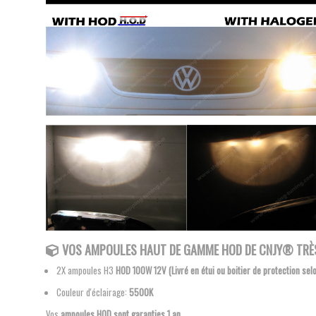
VOS AMPOULES
HAUT DE GAMME HOD DE CNJY®
TRÈS
2X ampoules H3
HOD 100W 12V (Livré en étui ou boitier de protection sel
Couleur d'éclairage:
5500K
Vos
ampoules HOD sont garanties 1 an