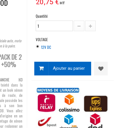
HOD
20,75 €
HT
Quantité
VOLTAGE
iale auto, moto
à la paire.
12V DC
PACK DE 2
W +50%
Ajouter au panier
LANCHE H3
teinté dans la
t un look xénon
x de route, de
oule possède les
res à son bon
DB. Vous allez
d'origine en un
ontage de xénon
Pour redonner un