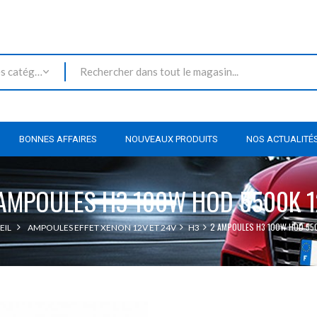
Toutes les catégories
BONNES AFFAIRES
NOUVEAUX PRODUITS
NOS ACTUALITÉ
AMPOULES H3 100W HOD 5500K 
2 AMPOULES H3 100W HOD 55
EIL
AMPOULES EFFET XENON 12V ET 24V
H3