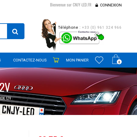
Bienvenue sur CNJY-LED.FR
CONNEXION
Téléphone :
+33 (0) 961 324 966
S
CONTACTEZ-NOUS
MON PANIER
0
12V
00K 12V