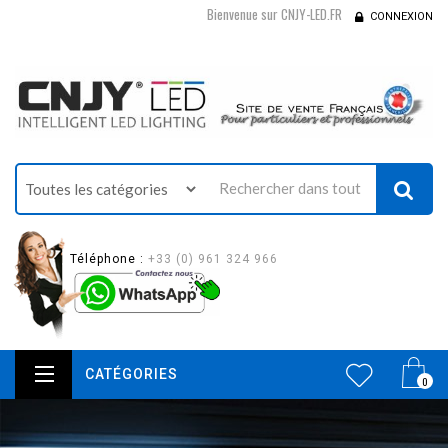
Bienvenue sur CNJY-LED.FR
CONNEXION
Téléphone :
+33 (0) 961 324 966
CATÉGORIES
0