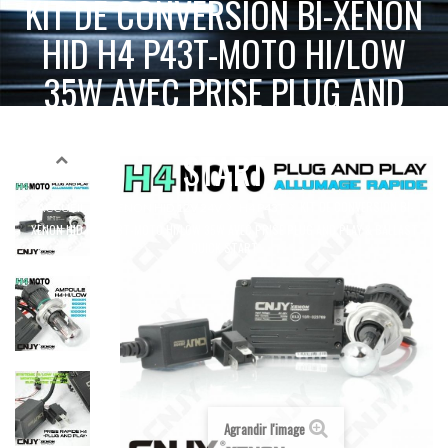
KIT DE CONVERSION BI-XENON
HID H4 P43T-MOTO HI/LOW
35W AVEC PRISE PLUG AND
PLAY & BALLAST QUICK
START
KIT DE CONVERSION BI-
ACCUEIL
XENON HID 12V 24V
H4 P43T
XENON HID H4 P43T-MOTO HI/LOW 35W AVEC PRISE PLUG AND PLAY & BALLAST
QUICK START
Agrandir l'image