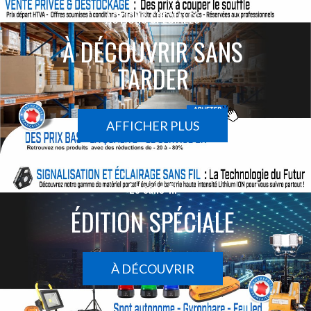
ACTIONS SPÉCIALES
À DÉCOUVRIR SANS
TARDER
AFFICHER PLUS
Le sans-fil
ÉDITION SPÉCIALE
À DÉCOUVRIR