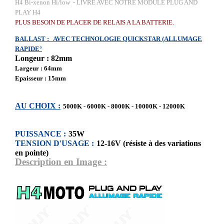
H4 Bi-xenon Hi/low - LIVRE AVEC NOTRE MODULE PLUG AND
PLAY H4
PLUS BESOIN DE PLACER DE RELAIS A LA BATTERIE.
BALLAST : AVEC TECHNOLOGIE QUICKSTAR (ALLUMAGE
RAPIDE°
Longeur : 82mm
Largeur : 64mm
Epaisseur : 15mm
AU CHOIX :
5000K - 6000K - 8000K - 10000K - 12000K
PUISSANCE :
35W
TENSION D'USAGE :
12-16V (résiste à des variations
en pointe)
Description en Image :