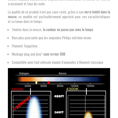
croisement et feux de route.
La qualité de ce produit n'est pas sans reste, grâce à son
verre teinté dans la
masse
, ce modèle est particulièrement apprécié pour ses caractéristiques
et sa tenue dans le temps.
Teintée dans la masse,
la couleur ne passe pas avec le temps
Bien plus puissante que les ampoules Philips extrême vision
Filament Tungstène.
Montage plug and play*
sans erreur ODB
Compatible avec tout véhicule équipé d'ampoules à filament classique