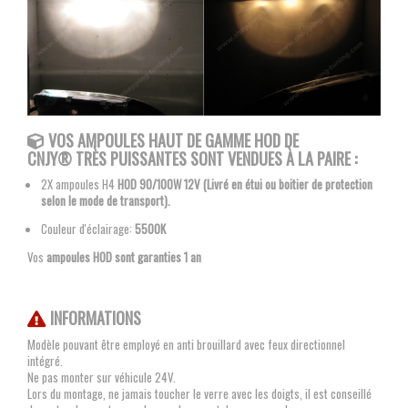
VOS AMPOULES
HAUT DE GAMME HOD DE
CNJY®
TRÈS PUISSANTES SONT VENDUES À LA PAIRE :
2X ampoules H4
HOD 90/100W 12V (Livré en étui ou boitier de protection
selon le mode de transport).
Couleur d'éclairage:
5500K
Vos
ampoules HOD sont garanties 1 an
INFORMATIONS
Modèle pouvant être employé en anti brouillard avec feux directionnel
intégré.
Ne pas monter sur véhicule 24V.
Lors du montage, ne jamais toucher le verre avec les doigts, il est conseillé