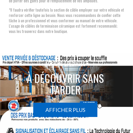
de porter des gants pour le remplacement de vos ampoules.
*Il faudra vérifier toutefois la section de câble employer sur votre véhicule et
renforcer cette ligne au besoin. Nous vous recommandons de confier cette
tâche à un professionnel et vous conformer au manuel de votre véhicule.
L'usage de câbles de terminaison céramique est fortement recommandé;
vous les trouverez dans notre boutique.
ACTIONS SPÉCIALES
À DÉCOUVRIR SANS
TARDER
AFFICHER PLUS