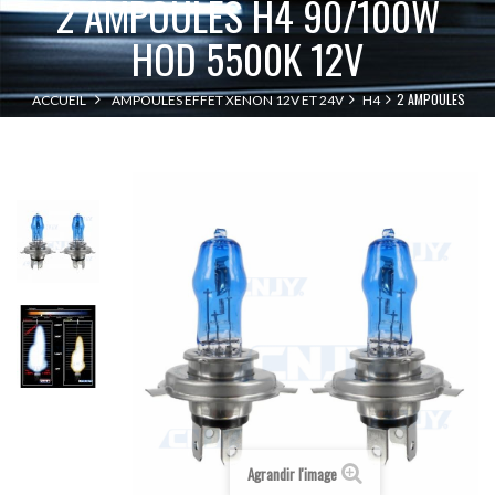
2 AMPOULES H4 90/100W
HOD 5500K 12V
2 AMPOULES
ACCUEIL
AMPOULES EFFET XENON 12V ET 24V
H4
H4 90/100W HOD 5500K 12V
Agrandir l'image