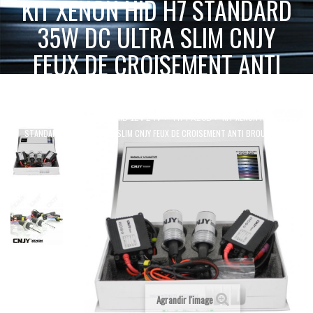
KIT XENON HID H7 STANDARD
35W DC ULTRA SLIM CNJY
FEUX DE CROISEMENT ANTI
BROUILLARD
KIT XENON HID H7
ACCUEIL
XENON HID 12V 24V
H7 PX26D
STANDARD 35W DC ULTRA SLIM CNJY FEUX DE CROISEMENT ANTI BROUILLARD
Agrandir l'image