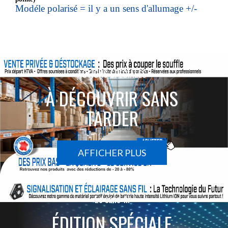
Modéle polarisé = il y a un sens d'allumage +/-
ACTIONS SPÉCIALES
À DÉCOUVRIR SANS
TARDER
AFFICHER PLUS
Le sans-fil
ÉDITION SPÉCIALE