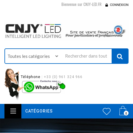
Bienvenue sur CNJY-LED.FR
CONNEXION
Téléphone :
+33 (0) 961 324 966
CATÉGORIES
0