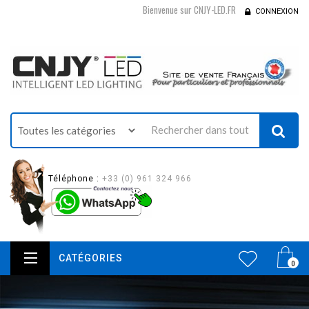
Bienvenue sur CNJY-LED.FR
CONNEXION
Téléphone :
+33 (0) 961 324 966
CATÉGORIES
0