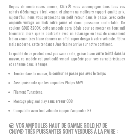
Depuis de nombreuses années, CNJY® vous accompagne dans tous vos
achats d'éclairages à led, xenon, et plasma au meilleurs rapport qualité prix.
Aujourd'hui, nous vous proposons un petit retour dans le passé, avec cette
ampoule vintage au look rétro jaune
et d'une puissance confortable. De
couleur
GOLD 3200K
, cette ampoule sera idéale pour se monter en feux anti
brouillard, alors que le contraste avec un éclairage en feux de croisement
led ou xenon très blanc donnera un effet
super design
à votre véhicule. Rétro
mais moderne, cette tendance Américaine arrive sur notre continent.
La qualité de ce produit n'est pas sans reste, grâce à son
verre teinté dans la
masse
, ce modèle est particulièrement apprécié pour ses caractéristiques
et sa tenue dans le temps.
Teintée dans la masse,
la couleur ne passe pas avec le temps
Aussi puissante que les ampoules Philips 55W
Filament Tungstene.
Montage plug and play
sans erreur ODB
Compatible avec tout véhicule équipé d'ampoules H7
VOS AMPOULES
HAUT DE GAMME GOLD H7 DE
CNJY®
TRÈS PUISSANTES SONT VENDUES À LA PAIRE :