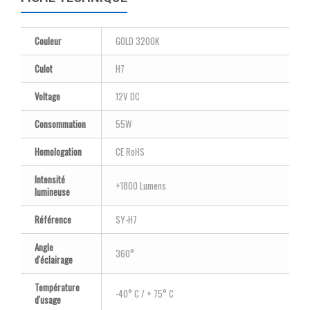
Couleur
GOLD 3200K
Culot
H7
Voltage
12V DC
Consommation
55W
Homologation
CE RoHS
Intensité
+1800 Lumens
lumineuse
Référence
SY-H7
Angle
360°
d'éclairage
Température
-40° C / + 75° C
d'usage