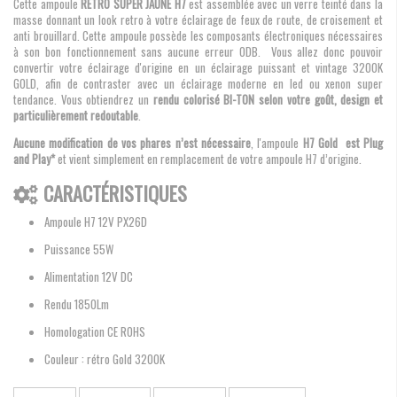
Cette ampoule
RETRO SUPER JAUNE H7
est assemblée avec un verre teinté dans la
masse donnant un look retro à votre éclairage de feux de route, de croisement et
anti brouillard. Cette ampoule possède les composants électroniques nécessaires
à son bon fonctionnement sans aucune erreur ODB. Vous allez donc pouvoir
convertir votre éclairage d'origine en un éclairage puissant et vintage 3200K
GOLD, afin de contraster avec un éclairage moderne en led ou xenon super
tendance. Vous obtiendrez un
rendu colorisé BI-TON selon votre goût, design et
particulièrement redoutable
.
Aucune modification de vos phares n’est nécessaire
, l'ampoule
H7 Gold est Plug
and Play*
et vient simplement en remplacement de votre ampoule H7 d’origine.
CARACTÉRISTIQUES
Ampoule H7 12V PX26D
Puissance 55W
Alimentation 12V DC
Rendu 1850Lm
Homologation CE ROHS
Couleur : rétro Gold 3200K