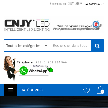
Bienvenue sur CNJY-LED.FR
CONNEXION
Téléphone :
+33 (0) 961 324 966
CATÉGORIES
0