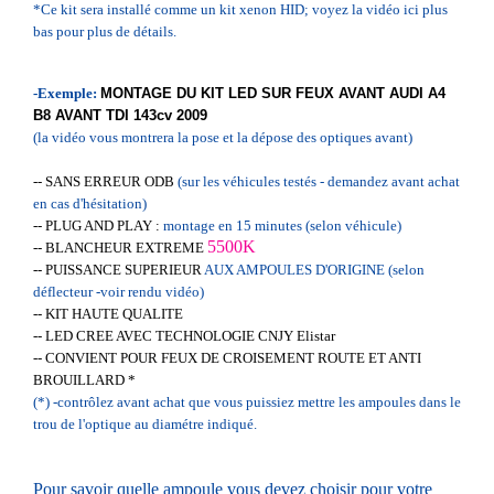
*Ce kit sera installé comme un kit xenon HID; voyez la vidéo ici plus
bas pour plus de détails.
-Exemple:
MONTAGE DU KIT LED SUR FEUX AVANT AUDI A4
B8 AVANT TDI 143cv 2009
(la vidéo vous montrera la pose et la dépose des optiques avant)
-- SANS ERREUR ODB
(sur les véhicules testés - demandez avant achat
en cas d'hésitation)
-- PLUG AND PLAY :
montage en 15 minutes (selon véhicule)
5500K
-- BLANCHEUR EXTREME
-- PUISSANCE SUPERIEUR
AUX AMPOULES D'ORIGINE (selon
déflecteur -voir rendu vidéo)
-- KIT HAUTE QUALITE
-- LED CREE AVEC TECHNOLOGIE CNJY Elistar
-- CONVIENT POUR FEUX DE CROISEMENT
ROUTE ET ANTI
BROUILLARD *
(*) -
contrôlez avant achat que vous puissiez
mettre les ampoules dans le
trou de l'optique au diamétre indiqué.
Pour savoir quelle ampoule vous devez choisir pour votre