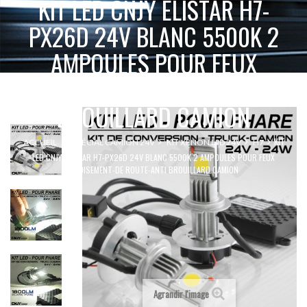
KIT LED CNJY ELISTAR H7-
PX26D 24V BLANC 5500K 2
AMPOULES POUR FEUX
CROISEMENT-DE ROUTE-ANTI
BROUILLARD CAMION
KIT
ACCUEIL
SPÉCIAL CAMION 24V
KIT XENON HID 24V
H7
LED CNJY ELISTAR H7-PX26D 24V BLANC 5500K 2 AMPOULES POUR FEUX
CROISEMENT-DE ROUTE-ANTI BROUILLARD CAMION
Agrandir l'image