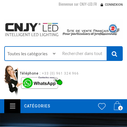
Bienvenue sur CNJY-LED.FR
CONNEXION
Téléphone :
+33 (0) 961 324 966
CATÉGORIES
0