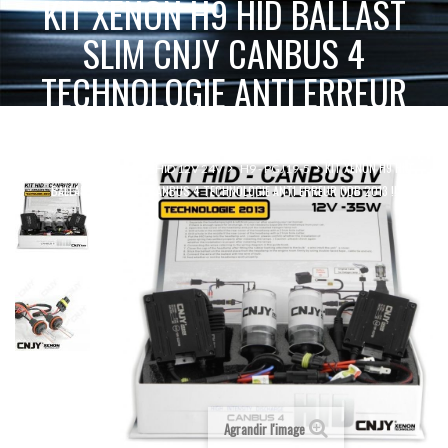
KIT XENON H9 HID BALLAST
SLIM CNJY CANBUS 4
TECHNOLOGIE ANTI ERREUR
ODB 2013 !!
KIT XENON H9 HID
ACCUEIL
XENON HID 12V 24V
H9 - PGJ19-5
BALLAST SLIM CNJY CANBUS 4 TECHNOLOGIE ANTI ERREUR ODB 2013 !!
Agrandir l'image