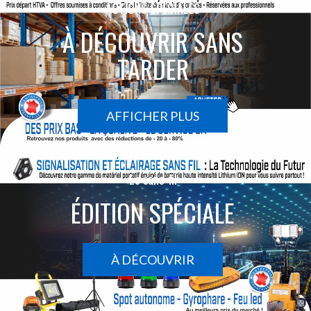
ACTIONS SPÉCIALES
À DÉCOUVRIR SANS
TARDER
AFFICHER PLUS
Le sans-fil
ÉDITION SPÉCIALE
À DÉCOUVRIR