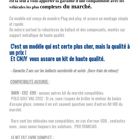
est la seul à vous apporter la garantie d'une compatibilité avec les
du marché.
complexes
véhicules les plus
Ce modéle est conçu de manière Plug and play, et assure un montage simple
et rapide.
On notera surtout la robustesse du ballast et des composants, montés sur
support métallique de haute qualité.
C'est un modéle qui est certe plus cher, mais la qualité à
un prix !
Et CNJY vous assure un kit de haute qualité.
- Garantie 2 ans sur les ballasts numérotés et suivis (hors frais de retour)
COMPATIBILITE ASSUREE :
BMW - E92 -E90
: aucuns autres kit du marché compatibles.
POLO GOLF VAG 2012 : Et ce, sans risques de brûler le moteur de balais
d'essuie glace, comme il en est souvent question avec d'autres Kit HID du
marché.
Rare sont les véhicules non compatibles, en cas d'erreur ODB , contactez
nous , nous avons toujours les solutions. PRO FRANCAIS .
LE KIT EST LIVRE COMPLET :