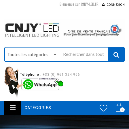
Bienvenue sur CNJY-LED.FR
CONNEXION
Téléphone :
+33 (0) 961 324 966
CATÉGORIES
0