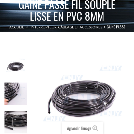
GAINE PASSE FIL SOUPLE
LISSE EN PVC 8MM
GAINE PASSE
ACCUEIL
INTERRUPTEUR, CÂBLAGE ET ACCESSOIRES
FIL SOUPLE LISSE EN PVC 8MM
Agrandir l'image