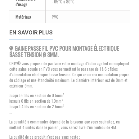
- 65°C à 80°C
d'usage
Matériaux
PVC
EN SAVOIR PLUS
GAINE PASSE FIL PVC POUR MONTAGE ÉLECTRIQUE
BASSE TENSION Ø 8MM.
CNJY® vous propose de parfaire votre montage d'éclairage led en employant
cette gaine souple en PVC vous permettant le passage de 1 à 6 câbles
d'alimentation électrique basse tension. Ce qui assurera une isolation propre
du câblage et une étanchéité maximum. Le diamètre intérieur est de 8mm et
extérieur 9mm.
Jusqu'à 6 fils en section de 0.5mm²
jusqu'à 6 fils en section de 1.0mm²
Jusqu'à 4 fils en section de 2.5mm²
...
La quantité à commander dépend de la longueur que vous souhaitez, en
mettant 4 unités dans le panier , vous serez livré d'un rouleau de 4M.
La qualité de ce produit n'est pas sans reste ;