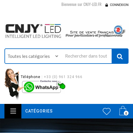
Bienvenue sur CNJY-LED.FR
CONNEXION
Téléphone :
+33 (0) 961 324 966
CATÉGORIES
0