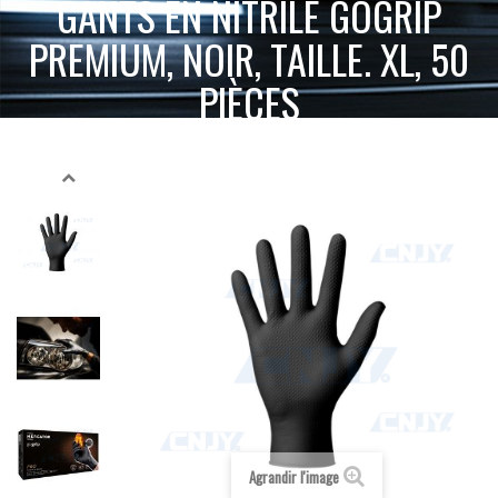
GANTS EN NITRILE GOGRIP
PREMIUM, NOIR, TAILLE. XL, 50
PIÈCES
GANTS EN
ACCUEIL
INTERRUPTEUR, CÂBLAGE ET ACCESSOIRES
NITRILE GOGRIP PREMIUM, NOIR, TAILLE. XL, 50 PIÈCES
Agrandir l'image