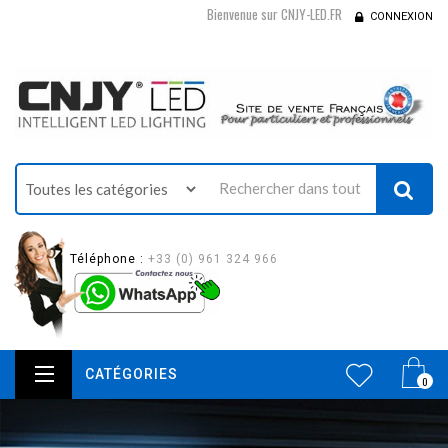
Bienvenue sur CNJY-LED.FR
CONNEXION
Téléphone :
+33 (0) 961 324 966
CATÉGORIES
0