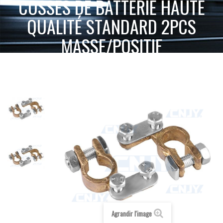
COSSES DE BATTERIE HAUTE
QUALITÉ STANDARD 2PCS
MASSE/POSITIF
COSSES DE
ACCUEIL
INTERRUPTEUR, CÂBLAGE ET ACCESSOIRES
BATTERIE HAUTE QUALITÉ STANDARD 2PCS MASSE/POSITIF
Agrandir l'image