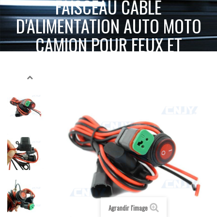
FAISCEAU CÂBLÉ
D'ALIMENTATION AUTO MOTO
CAMION POUR FEUX ET
PHARE ADDITIONNELS LED
ACCUEIL
INTERRUPTEUR, CÂBLAGE ET ACCESSOIRES
FAISCEAU CÂBLÉ D'ALIMENTATION AUTO MOTO
INTERRUPTEUR ON/OFF
CAMION POUR FEUX ET PHARE ADDITIONNELS LED
Agrandir l'image