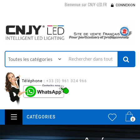
Bienvenue sur CNJY-LED.FR
CONNEXION
Téléphone :
+33 (0) 961 324 966
CATÉGORIES
0