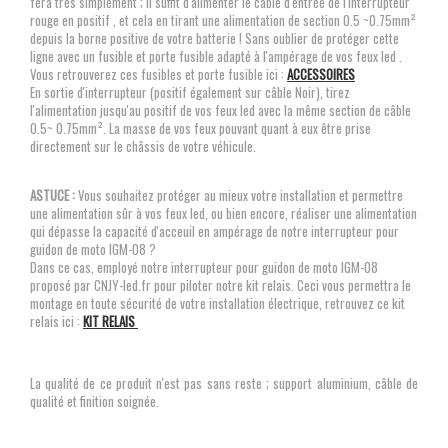
fera très simplement ; Il suffit d'alimenter le câble d'entrée de l'interrupteur
rouge en positif , et cela en tirant une alimentation de section 0.5 ~0.75mm²
depuis la borne positive de votre batterie ! Sans oublier de protéger cette
ligne avec un fusible et porte fusible adapté à l'ampérage de vos feux led .
Vous retrouverez ces fusibles et porte fusible ici :
ACCESSOIRES
En sortie d'interrupteur (positif également sur câble Noir), tirez
l'alimentation jusqu'au positif de vos feux led avec la même section de câble
0.5~ 0.75mm². La masse de vos feux pouvant quant à eux être prise
directement sur le châssis de votre véhicule.
ASTUCE :
Vous souhaitez protéger au mieux votre installation et permettre
une alimentation sûr à vos feux led, ou bien encore, réaliser une alimentation
qui dépasse la capacité d'acceuil en ampérage de notre interrupteur pour
guidon de moto IGM-08 ?
Dans ce cas, employé notre interrupteur pour guidon de moto IGM-08
proposé par CNJY-led.fr pour piloter notre kit relais. Ceci vous permettra le
montage en toute sécurité de votre installation électrique, retrouvez ce kit
relais ici :
KIT RELAIS
La qualité de ce produit n'est pas sans reste ; support aluminium, câble de
qualité et finition soignée.