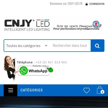
Bienvenue sur CNJY-LED.FR
CONNEXION
Téléphone :
+33 (0) 961 324 966
CATÉGORIES
0