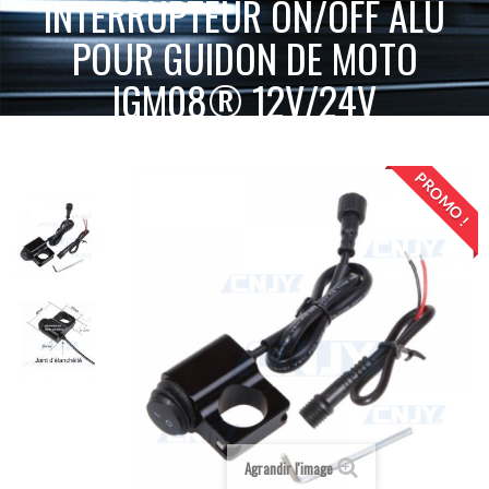
INTERRUPTEUR ON/OFF ALU
POUR GUIDON DE MOTO
IGM08® 12V/24V
ACCUEIL
INTERRUPTEUR, CÂBLAGE ET ACCESSOIRES
INTERRUPTEUR ON/OFF ALU POUR GUIDON DE
INTERRUPTEUR ON/OFF
PROMO !
MOTO IGM08® 12V/24V
Agrandir l'image