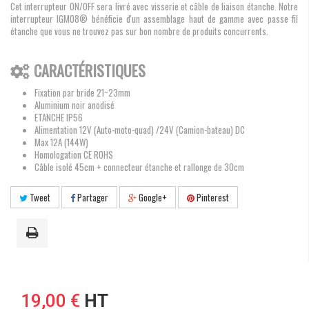
Cet interrupteur ON/OFF sera livré avec visserie et câble de liaison étanche. Notre
interrupteur IGM08® bénéficie d'un assemblage haut de gamme avec passe fil
étanche que vous ne trouvez pas sur bon nombre de produits concurrents.
CARACTÉRISTIQUES
Fixation par bride 21~23mm
Aluminium noir anodisé
ETANCHE IP56
Alimentation 12V (Auto-moto-quad) /24V (Camion-bateau) DC
Max 12A (144W)
Homologation CE ROHS
Câble isolé 45cm + connecteur étanche et rallonge de 30cm
Tweet
Partager
Google+
Pinterest
19,00 €
HT