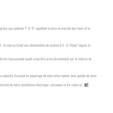
âce aux symbole "I" et "II" signifiant la mise en marche des feux, et le
.
if , et cela en tirant une alimentation de section 0.5 ~0.75mm² depuis la
 de vos feux pouvant quant à eux être prise directement sur le châssis de
 la capacité d'acceuil en ampérage de notre interrupteur pour guidon de moto
rité de votre installation électrique, retrouvez ce kit relais ici :
KIT