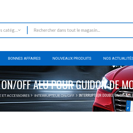
Toutes les catégories
BONNES AFFAIRES
NOUVEAUX PRODUITS
NOS ACTUALITÉ
 ON/OFF ALU POUR GUIDON DE M
INTERRUPTEUR DOUBLE ON/OFF ALU
 ET ACCESSOIRES
INTERRUPTEUR ON/OFF