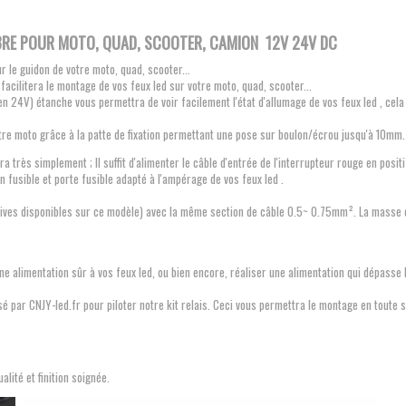
BRE POUR MOTO, QUAD, SCOOTER, CAMION 12V 24V DC
 le guidon de votre moto, quad, scooter...
 facilitera le montage de vos feux led sur votre moto, quad, scooter...
24V) étanche vous permettra de voir facilement l'état d'allumage de vos feux led , cela gr
re moto grâce à la patte de fixation permettant une pose sur boulon/écrou jusqu'à 10mm
a très simplement ; Il suffit d'alimenter le câble d'entrée de l'interrupteur rouge en posit
n fusible et porte fusible adapté à l'ampérage de vos feux led .
positives disponibles sur ce modèle) avec la même section de câble 0.5~ 0.75mm². La masse
ne alimentation sûr à vos feux led, ou bien encore, réaliser une alimentation qui dépasse
ar CNJY-led.fr pour piloter notre kit relais. Ceci vous permettra le montage en toute sécu
alité et finition soignée.