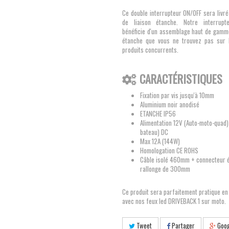
Ce double interrupteur ON/OFF sera livr
de liaison étanche. Notre interrup
bénéficie d'un assemblage haut de gamme
étanche que vous ne trouvez pas sur
produits concurrents.
CARACTÉRISTIQUES
Fixation par vis jusqu'à 10mm
Aluminium noir anodisé
ETANCHE IP56
Alimentation 12V (Auto-moto-quad
bateau) DC
Max 12A (144W)
Homologation CE ROHS
Câble isolé 460mm + connecteur 
rallonge de 300mm
Ce produit sera parfaitement pratique e
avec nos feux led DRIVEBACK 1 sur moto.
Tweet
Partager
Goog