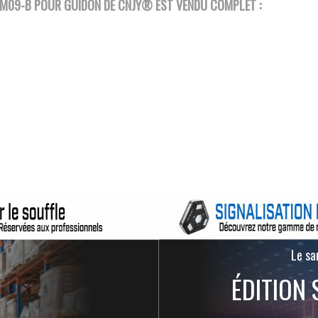
GM09-B POUR GUIDON DE CNJY®
EST VENDU COMPLET :
Le san
ÉDITION 