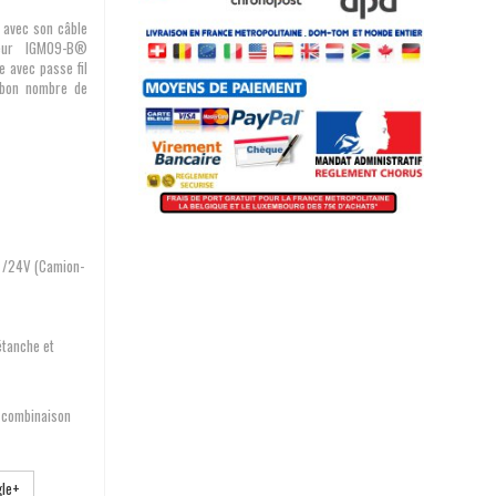
é avec son câble
teur IGM09-B®
 avec passe fil
 bon nombre de
) /24V (Camion-
étanche et
n combinaison
le+