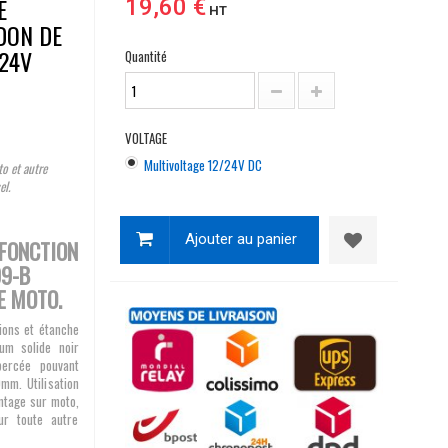
E
19,60 €
HT
DON DE
24V
Quantité
VOLTAGE
Multivoltage 12/24V DC
o et autre
el.
Ajouter au panier
 FONCTION
09-B
E MOTO.
ions et étanche
um solide noir
percée pouvant
0mm. Utilisation
ntage sur moto,
ur toute autre