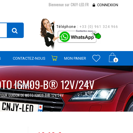
Bienvenue sur CNJY-LED.FR
CONNEXION
Téléphone :
+33 (0) 961 324 966
S
CONTACTEZ-NOUS
MON PANIER
0
OTO IGM09-B® 12V/24V
 POUR GUIDON DE MOTO IGM09-B® 12V/24V