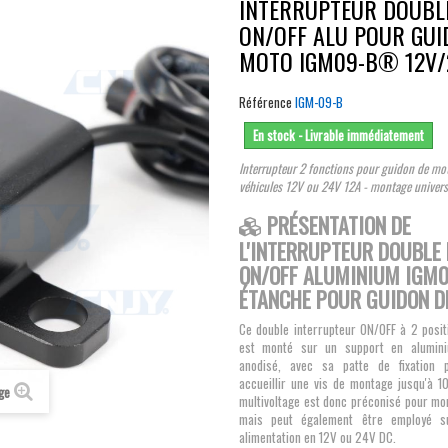
INTERRUPTEUR DOUBL
ON/OFF ALU POUR GUI
MOTO IGM09-B® 12V/
Référence
IGM-09-B
En stock - Livrable immédiatement
Interrupteur 2 fonctions pour guidon de mot
véhicules 12V ou 24V 12A - montage univers
PRÉSENTATION DE
L'INTERRUPTEUR DOUBLE
ON/OFF ALUMINIUM IGM
ÉTANCHE POUR GUIDON D
Ce double interrupteur ON/OFF à 2 posit
est monté sur un support en alumini
anodisé, avec sa patte de fixation 
accueillir une vis de montage jusqu'à 1
age
multivoltage est donc préconisé pour mo
mais peut également être employé s
alimentation en 12V ou 24V DC.