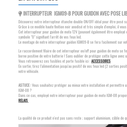
INTERRUPTEUR IGM09-B POUR GUIDON AVEC POSE LI
Découvrez notre interrupteur étanche double ON/OFF idéal pour être posé sur
Grâce à ce modèle haute finition noir anodisé et très simple d'emploi, il vous
Cet interrupteur pour guidon de moto 12V (pouvant également être employé en 
symbole "O" signifiant l'arrêt de vos feux led.
Le montage de notre interrupteur guidon IGM09-B se fera facilement sur vot
Le raccordement filaire de cet interrupteur on/off pour guidon de moto se fer
borne positive de votre batterie ! Sans oublier de protéger cette ligne avec u
Vous retrouverez ces fusibles et porte fusible ici :
ACCESSOIRES
En sortie, tirez l'alimentation jusqu'au positif de vos feux led (2 sorties 
votre véhicule.
ASTUCE :
Vous souhaitez protéger au mieux votre installation et permettre u
IGM-08 ?
Dans ce cas, employé notre interrupteur pour guidon de moto IGM-08 proposé p
RELAIS
La qualité de ce produit n'est pas sans reste ; support aluminium, câble de qu