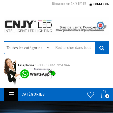
Bienvenue sur CNJY-LED.FR
CONNEXION
Téléphone :
+33 (0) 961 324 966
CATÉGORIES
0