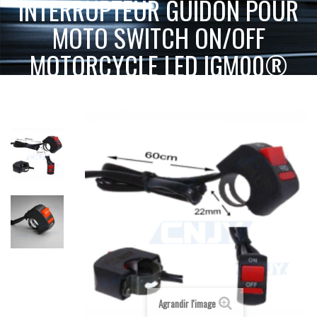
INTERRUPTEUR GUIDON POUR
MOTO SWITCH ON/OFF
MOTORCYCLE LED IGM00®
ACCUEIL
INTERRUPTEUR, CÂBLAGE ET ACCESSOIRES
INTERRUPTEUR GUIDON POUR MOTO SWITCH
INTERRUPTEUR ON/OFF
ON/OFF MOTORCYCLE LED IGM00®
Agrandir l'image