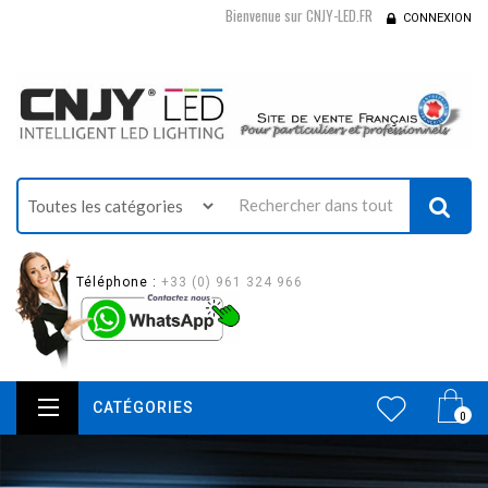
Bienvenue sur CNJY-LED.FR
CONNEXION
Téléphone :
+33 (0) 961 324 966
CATÉGORIES
0