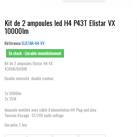
Kit de 2 ampoules led H4 P43T Elistar VX
10000lm
Référence
ELISTAR-H4-VX
En stock - Livrable immédiatement
Kit de 2 ampoules Elistar H4 VX
4300K/6000K
Double intensité double couleur.
2x 5000lm
2x 25W
Ampoule ventilée avec câble d'alimentation H4 Plug and play.
Tension d'usage : 12/24V multi voltage
Garantie 2 Ans