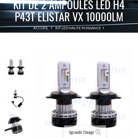
KIT DE 2 AMPOULES LED H4
P43T ELISTAR VX 10000LM
ACCUEIL
KIT LED HAUTE PUISSANCE
KIT DE 2 AMPOULES LED H4 P43T
KIT BI-LED H4 HAUTE PUISSANCE
ELISTAR VX 10000LM
Agrandir l'image