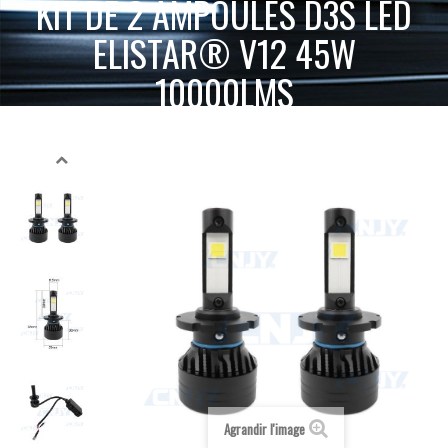
KIT DE 2 AMPOULES D3S LED
ELISTAR® V12 45W
10000LMS
ACCUEIL
KIT LED HAUTE PUISSANCE
KIT DE 2 AMPOULES D3S LED
KIT LED D1/D2/D3/D4/D5 HAUTE PUISSANCE
ELISTAR® V12 45W 10000LMS
Agrandir l'image