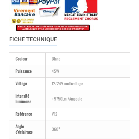
FICHE TECHNIQUE
Couleur
Blanc
Puissance
45W
Voltage
12/24V multivoltage
Intensité
+9750Lm /Ampoule
lumineuse
Référence
V12
Angle
360°
d'éclairage