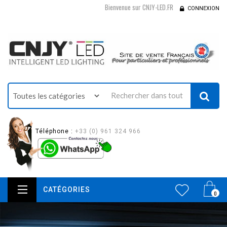
Bienvenue sur CNJY-LED.FR
CONNEXION
Téléphone :
+33 (0) 961 324 966
CATÉGORIES
0