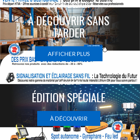
ACTIONS SPÉCIALES
À DÉCOUVRIR SANS
TARDER
AFFICHER PLUS
Le sans-fil
ÉDITION SPÉCIALE
À DÉCOUVRIR