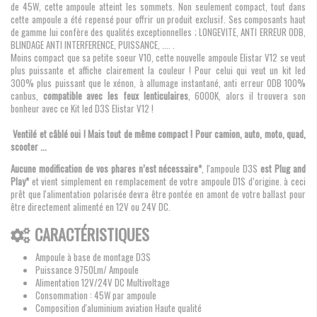
de 45W, cette ampoule atteint les sommets. Non seulement compact, tout dans
cette ampoule a été repensé pour offrir un produit exclusif. Ses composants haut
de gamme lui confère des qualités exceptionnelles ; LONGEVITE, ANTI ERREUR ODB,
BLINDAGE ANTI INTERFERENCE, PUISSANCE, .... .
Moins compact que sa petite soeur V10, cette nouvelle ampoule Elistar V12 se veut
plus puissante et affiche clairement la couleur ! Pour celui qui veut un kit led
300% plus puissant que le xénon, à allumage instantané, anti erreur ODB 100%
canbus,
compatible avec les feux lenticulaires
, 6000K, alors il trouvera son
bonheur avec ce Kit led D3S Elistar V12 !
Ventilé et câblé oui ! Mais tout de même compact ! Pour camion, auto, moto, quad,
scooter ...
Aucune modification de vos phares n’est nécessaire*
, l'ampoule D3S
est Plug and
Play*
et vient simplement en remplacement de votre ampoule D1S d’origine. à ceci
prêt que l'alimentation polarisée devra être pontée en amont de votre ballast pour
être directement alimenté en 12V ou 24V DC.
CARACTÉRISTIQUES
Ampoule à base de montage D3S
Puissance 9750Lm/ Ampoule
Alimentation 12V/24V DC Multivoltage
Consommation : 45W par ampoule
Composition d'aluminium aviation Haute qualité