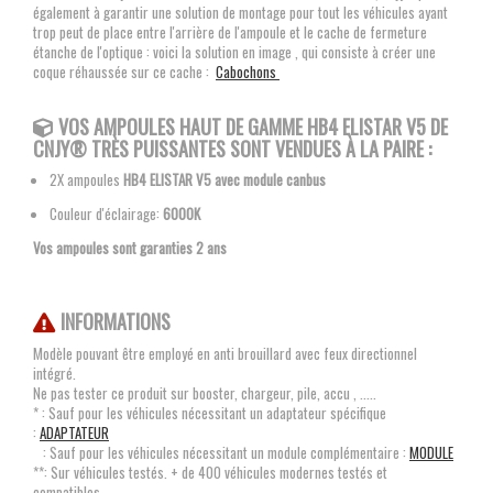
également à garantir une solution de montage pour tout les véhicules ayant
trop peut de place entre l'arrière de l'ampoule et le cache de fermeture
étanche de l'optique : voici la solution en image , qui consiste à créer une
coque réhaussée sur ce cache :
Cabochons
VOS AMPOULES
HAUT DE GAMME HB4 ELISTAR V5 DE
CNJY®
TRÈS PUISSANTES SONT VENDUES À LA PAIRE :
2X ampoules
HB4
ELISTAR V5 avec module canbus
Couleur d'éclairage:
6000K
Vos ampoules sont garanties 2 ans
INFORMATIONS
Modèle pouvant être employé en anti brouillard avec feux directionnel
intégré.
Ne pas tester ce produit sur booster, chargeur, pile, accu , .....
* : Sauf pour les véhicules nécessitant un adaptateur spécifique
:
ADAPTATEUR
: Sauf pour les véhicules nécessitant un module complémentaire :
MODULE
**: Sur véhicules testés. + de 400 véhicules modernes testés et
compatibles.