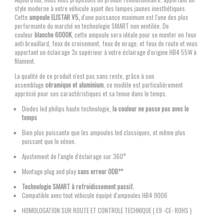
style moderne à votre véhicule ayant des lampes jaunes inesthétiques.
Cette
ampoule ELISTAR V5,
d'une puissance maximum est l'une des plus
performante du marché en technologie SMART non ventilée. De
couleur
blanche 6000K
, cette ampoule sera idéale pour se monter en feux
anti brouillard, feux de croisement, feux de virage, et feux de route et vous
apportant un éclairage 3x supérieur à votre éclairage d'origine HB4 55W à
filament.
La qualité de ce produit n'est pas sans reste, grâce à son
assemblage
céramique et aluminium
, ce modèle est particulièrement
apprécié pour ses caractéristiques et sa tenue dans le temps.
Diodes led philips haute technologie,
la couleur ne passe pas avec le
temps
Bien plus puissante que les ampoules led classiques, et même plus
puissant que le xénon.
Ajustement de l'angle d'éclairage sur 360°
Montage plug and play
sans erreur ODB**
Technologie SMART à refroidissement passif.
Compatible avec tout véhicule équipé d'ampoules HB4 9006
HOMOLOGATION SUR ROUTE ET CONTROLE TECHNIQUE ( E9 -CE- ROHS )