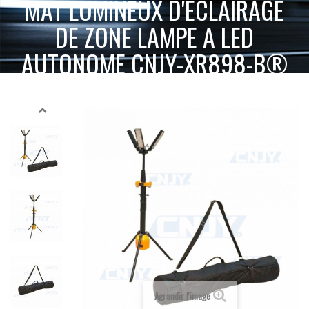
MAT LUMINEUX D'ECLAIRAGE
DE ZONE LAMPE A LED
AUTONOME CNJY-XR898-B®
ACCUEIL
ECLAIRAGE PHARE ET FEU LED
LAMPE DE RECHERCHE
MAT LUMINEUX D'ECLAIRAGE DE ZONE LAMPE A LED AUTONOME CNJY-XR898-B®
Agrandir l'image