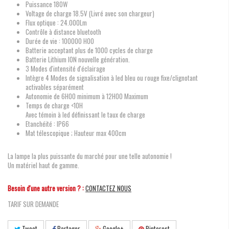
Puissance 180W
Voltage de charge 18.5V (Livré avec son chargeur)
Flux optique : 24.000Lm
Contrôle à distance bluetooth
Durée de vie : 100000 H00
Batterie acceptant plus de 1000 cycles de charge
Batterie Lithium ION nouvelle génération.
3 Modes d'intensité d'éclairage
Intègre 4 Modes de signalisation à led bleu ou rouge fixe/clignotant
activables séparément
Autonomie de 6H00 minimum à 12H00 Maximum
Temps de charge <10H
Avec témoin à led définissant le taux de charge
Etanchéité : IP66
Mat télescopique ; Hauteur max 400cm
La lampe la plus puissante du marché pour une telle autonomie !
Un matériel haut de gamme.
Besoin d'une autre version ? :
CONTACTEZ NOUS
TARIF SUR DEMANDE
Tweet
Partager
Google+
Pinterest