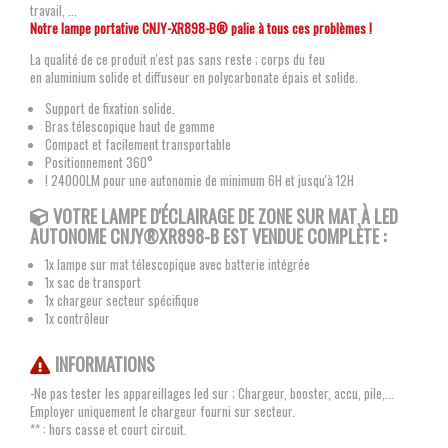
travail, ...
Notre lampe portative CNJY-XR898-B® palie à tous ces problèmes !
La qualité de ce produit n'est pas sans reste ; corps du feu
en aluminium solide et diffuseur en polycarbonate épais et solide.
Support de fixation solide.
Bras télescopique haut de gamme
Compact et facilement transportable
Positionnement 360°
! 24000LM pour une autonomie de minimum 6H et jusqu'à 12H
VOTRE LAMPE D'ÉCLAIRAGE DE ZONE SUR MAT À LED
AUTONOME
CNJY®XR898-B
EST VENDUE COMPLÈTE :
1x lampe sur mat télescopique avec batterie intégrée
1x sac de transport
1x chargeur secteur spécifique
1x contrôleur
INFORMATIONS
-Ne pas tester les appareillages led sur ; Chargeur, booster, accu, pile,...
Employer uniquement le chargeur fourni sur secteur.
** : hors casse et court circuit.