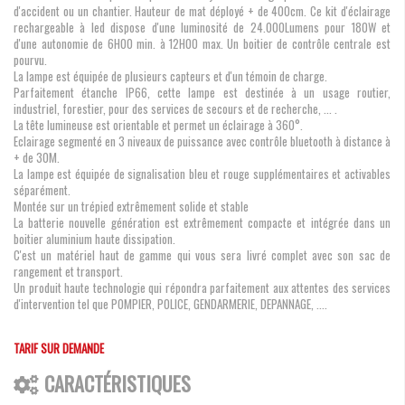
d'accident ou un chantier. Hauteur de mat déployé + de 400cm. Ce kit d'éclairage
rechargeable à led dispose d'une luminosité de 24.000Lumens pour 180W et
d'une autonomie de 6H00 min. à 12H00 max. Un boitier de contrôle centrale est
pourvu.
La lampe est équipée de plusieurs capteurs et d'un témoin de charge.
Parfaitement étanche IP66, cette lampe est destinée à un usage routier,
industriel, forestier, pour des services de secours et de recherche, ... .
La tête lumineuse est orientable et permet un éclairage à 360°.
Eclairage segmenté en 3 niveaux de puissance avec contrôle bluetooth à distance à
+ de 30M.
La lampe est équipée de signalisation bleu et rouge supplémentaires et activables
séparément.
Montée sur un trépied extrêmement solide et stable
La batterie nouvelle génération est extrêmement compacte et intégrée dans un
boitier aluminium haute dissipation.
C'est un matériel haut de gamme qui vous sera livré complet avec son sac de
rangement et transport.
Un produit haute technologie qui répondra parfaitement aux attentes des services
d'intervention tel que POMPIER, POLICE, GENDARMERIE, DEPANNAGE, ....
TARIF SUR DEMANDE
CARACTÉRISTIQUES