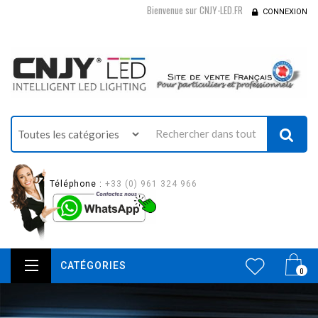
Bienvenue sur CNJY-LED.FR
CONNEXION
Téléphone :
+33 (0) 961 324 966
CATÉGORIES
0