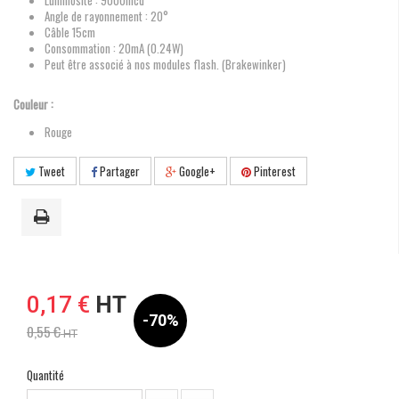
Luminosité : 9000mcd
Angle de rayonnement : 20°
Câble 15cm
Consommation : 20mA (0.24W)
Peut être associé à nos modules flash. (Brakewinker)
Couleur :
Rouge
Tweet
Partager
Google+
Pinterest
0,17 €
HT
-70%
0,55 €
HT
Quantité