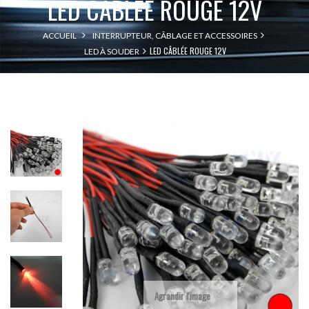
LED CÂBLÉE ROUGE 12V
ACCUEIL
INTERRUPTEUR, CÂBLAGE ET ACCESSOIRES
LED CÂBLÉE ROUGE 12V
LED À SOUDER
Agrandir l'image