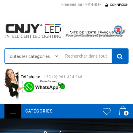
Bienvenue sur CNJY-LED.FR
CONNEXION
Téléphone :
+33 (0) 961 324 966
CATÉGORIES
0