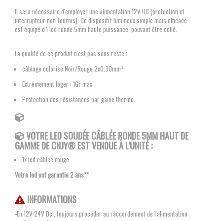
Il sera nécessaire d'employer une alimentation 12V DC (protection et
interrupteur non fournis). Ce dispositif lumineux simple mais efficace
est équipé d'1 led ronde 5mm haute puissance, pouvant être collé.
La qualité de ce produit n'est pas sans reste ;
câblage colorisé Noir/Rouge 2x0.30mm²
Extrêmement léger : 1Gr max
Protection des résistances par gaine thermo.
VOTRE LED SOUDÉE CÂBLÉE RONDE 5MM
HAUT DE
GAMME DE CNJY®
EST VENDUE À L'UNITÉ :
1x led câblée rouge
Votre led est garantie 2 ans**
INFORMATIONS
-En 12V 24V Dc , toujours procéder au raccordement de l'alimentation