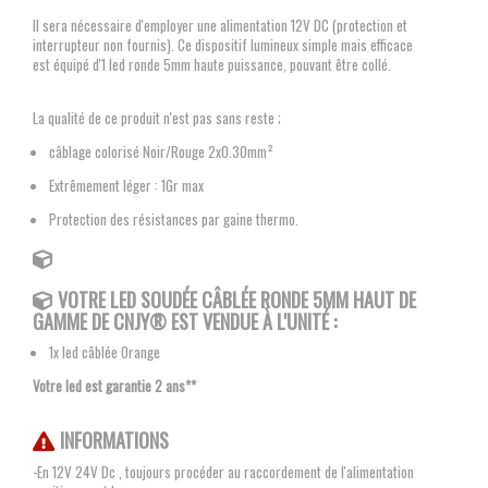
Il sera nécessaire d'employer une alimentation 12V DC (protection et
interrupteur non fournis). Ce dispositif lumineux simple mais efficace
est équipé d'1 led ronde 5mm haute puissance, pouvant être collé.
La qualité de ce produit n'est pas sans reste ;
câblage colorisé Noir/Rouge 2x0.30mm²
Extrêmement léger : 1Gr max
Protection des résistances par gaine thermo.
VOTRE LED SOUDÉE CÂBLÉE RONDE 5MM
HAUT DE
GAMME DE CNJY®
EST VENDUE À L'UNITÉ :
1x led câblée Orange
Votre led est garantie 2 ans**
INFORMATIONS
-En 12V 24V Dc , toujours procéder au raccordement de l'alimentation