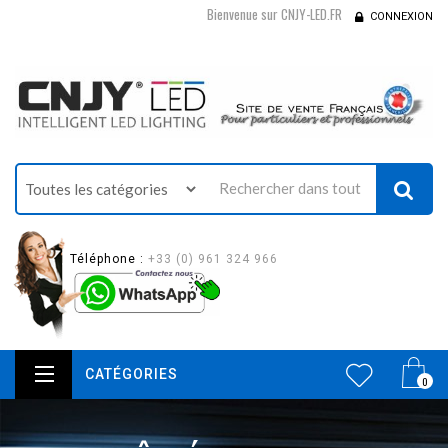
Bienvenue sur CNJY-LED.FR
CONNEXION
Téléphone :
+33 (0) 961 324 966
CATÉGORIES
0