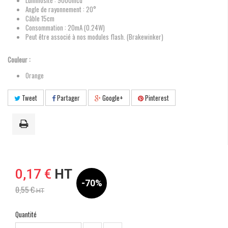
Luminosité : 9000mcd
Angle de rayonnement : 20°
Câble 15cm
Consommation : 20mA (0.24W)
Peut être associé à nos modules flash. (Brakewinker)
Couleur :
Orange
Tweet
Partager
Google+
Pinterest
0,17 €
HT
-70%
0,55 €
HT
Quantité