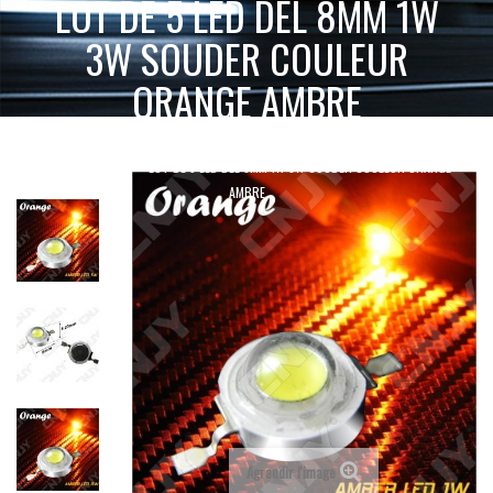
LOT DE 5 LED DEL 8MM 1W
3W SOUDER COULEUR
ORANGE AMBRE
ACCUEIL
INTERRUPTEUR, CÂBLAGE ET ACCESSOIRES
LOT DE 5 LED DEL 8MM 1W 3W SOUDER COULEUR ORANGE
LED À SOUDER
AMBRE
Agrandir l'image