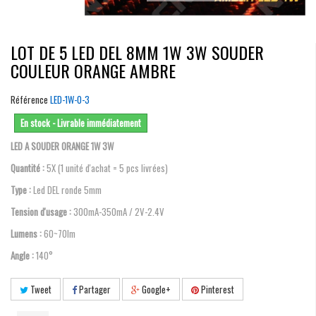
LOT DE 5 LED DEL 8MM 1W 3W SOUDER
COULEUR ORANGE AMBRE
Référence
LED-1W-O-3
En stock - Livrable immédiatement
LED A SOUDER ORANGE 1W 3W
Quantité :
5X (1 unité d'achat = 5 pcs livrées)
Type :
Led DEL ronde 5mm
Tension d'usage :
300mA-350mA / 2V-2.4V
Lumens :
60~70lm
Angle :
140°
Tweet
Partager
Google+
Pinterest