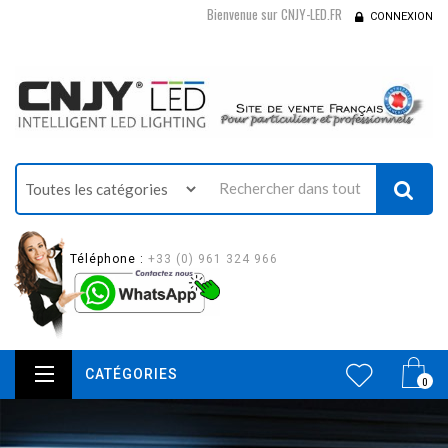
Bienvenue sur CNJY-LED.FR
CONNEXION
Téléphone :
+33 (0) 961 324 966
CATÉGORIES
0