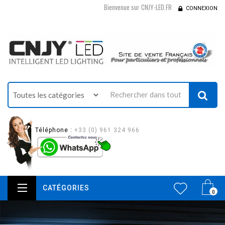
Bienvenue sur CNJY-LED.FR
CONNEXION
Téléphone :
+33 (0) 961 324 966
CATÉGORIES
0