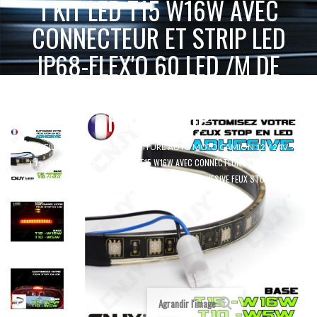
1 KIT LED T15 W16W AVEC
CONNECTEUR ET STRIP LED
IP68-FLEX'O 60 LED /M DE
20CM (SECABLE) ADHESIVE
FEUX STOP
ACCUEIL
AMPOULE LED VOITURE AUTO MOTO CAMION 12V 24V
1 KIT LED T15 W16W AVEC CONNECTEUR ET STRIP LED
T15 - W16W - 921
IP68-FLEX'O 60 LED /M DE 20CM (SECABLE) ADHESIVE FEUX STOP
Agrandir l'image