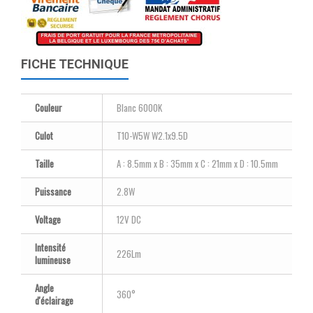
FICHE TECHNIQUE
Couleur
Blanc 6000K
Culot
T10-W5W W2.1x9.5D
Taille
A : 8.5mm x B : 35mm x C : 21mm x D : 10.5mm
Puissance
2.8W
Voltage
12V DC
Intensité
226Lm
lumineuse
Angle
360°
d'éclairage