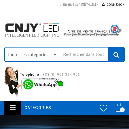
Bienvenue sur CNJY-LED.FR
CONNEXION
Téléphone :
+33 (0) 961 324 966
CATÉGORIES
0