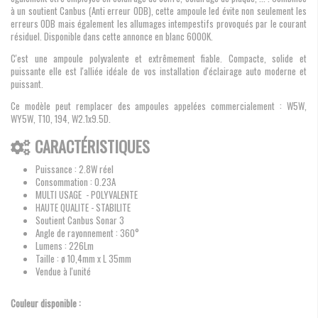
à un soutient Canbus (Anti erreur ODB), cette ampoule led évite non seulement les
erreurs ODB mais également les allumages intempestifs provoqués par le courant
résiduel. Disponible dans cette annonce en blanc 6000K.
C'est une ampoule polyvalente et extrêmement fiable. Compacte, solide et
puissante elle est l'alliée idéale de vos installation d'éclairage auto moderne et
puissant.
Ce modèle peut remplacer des ampoules appelées commercialement : W5W,
WY5W, T10, 194, W2.1x9.5D.
CARACTÉRISTIQUES
Puissance : 2.8W réel
Consommation : 0.23A
MULTI USAGE - POLYVALENTE
HAUTE QUALITE - STABILITE
Soutient Canbus Sonar 3
Angle de rayonnement : 360°
Lumens : 226Lm
Taille : ø 10,4mm x L 35mm
Vendue à l'unité
Couleur disponible :