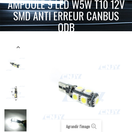
AMPOULE 9 LED W5W T10 12V
SMD ANTI ERREUR CANBUS
ODB
ACCUEIL
AMPOULE LED VOITURE AUTO MOTO CAMION 12V 24V
AMPOULE 9 LED W5W T10 12V
T10 - W5W - W2.1X9.5D
12V
BLANC
SMD ANTI ERREUR CANBUS ODB
Agrandir l'image