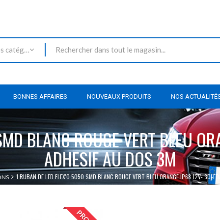
Toutes les catégories
BONNES AFFAIRES
NOUVEAUX PRODUITS
NOS ACTUALITÉ
 SMD BLANC ROUGE VERT BLEU ORA
ADHESIF AU DOS 3M
1 RUBAN DE LED FLEX'O 5050 SMD BLANC ROUGE VERT BLEU ORANGE IP68 12V- 30LED
ONS