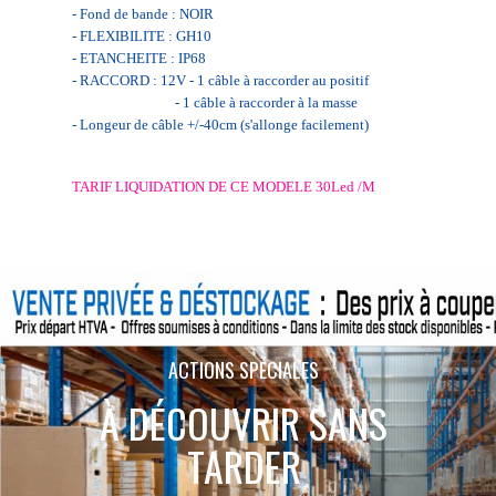
- Fond de bande : NOIR
- FLEXIBILITE : GH10
- ETANCHEITE : IP68
- RACCORD : 12V - 1 câble à raccorder au positif
- 1 câble à raccorder à la masse
- Longeur de câble +/-40cm (s'allonge facilement)
TARIF LIQUIDATION DE CE MODELE 30Led /M
ACTIONS SPÉCIALES
À DÉCOUVRIR SANS
TARDER