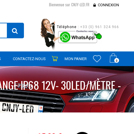
Bienvenue sur CNJY-LED.FR
CONNEXION
Téléphone :
+33 (0) 961 324 966
S
CONTACTEZ-NOUS
MON PANIER
0
NGE IP68 12V- 30LED/MÈTRE -
/MÈTRE -ADHESIF AU DOS 3M