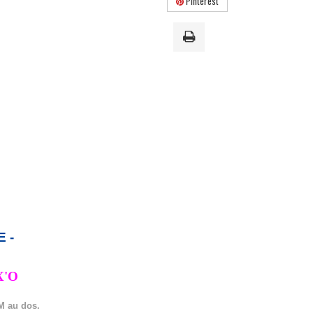
Pinterest
 -
RE DE FORME FLEX'O
3M au dos.