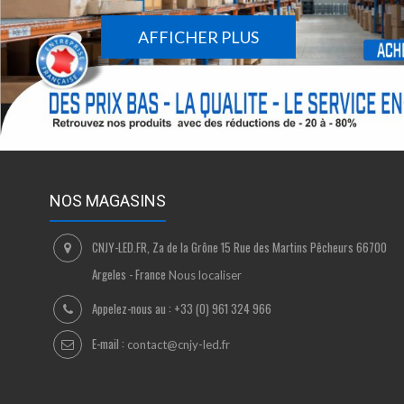
AFFICHER PLUS
NOS MAGASINS
CNJY-LED.FR, Za de la Grône 15 Rue des Martins Pêcheurs 66700
Argeles - France
Nous localiser
Appelez-nous au :
+33 (0) 961 324 966
E-mail :
contact@cnjy-led.fr