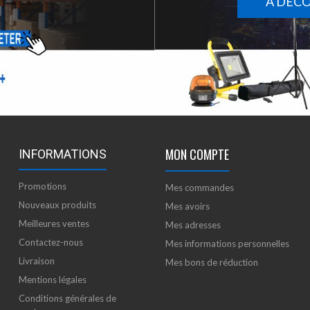
À DÉC
MON COMPTE
INFORMATIONS
Promotions
Mes commandes
Nouveaux produits
Mes avoirs
Meilleures ventes
Mes adresses
Contactez-nous
Mes informations personnelles
Livraison
Mes bons de réduction
Mentions légales
Conditions générales de