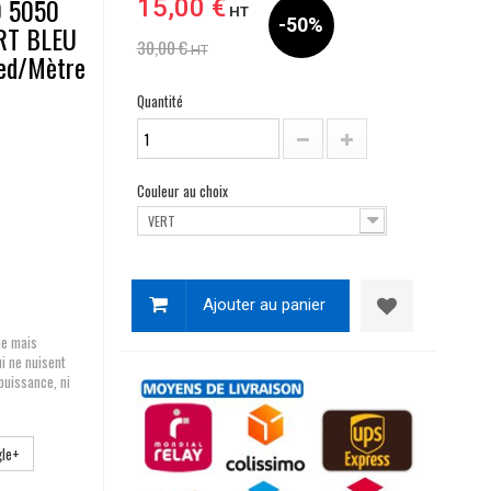
O 5050
15,00 €
HT
-50%
RT BLEU
30,00 €
HT
ed/Mètre
Quantité
Couleur au choix
VERT
Ajouter au panier
he mais
i ne nuisent
puissance, ni
le+