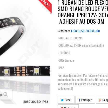
PROMO !
1 RUBAN DE LED FLEX'
SMD BLANC ROUGE VE
ORANGE IP68 12V- 30L
-ADHESIF AU DOS 3M
Référence
IP68-5050-30-CW-500
-ROULEAU DE 500cm
-COULEUR AU CHOIX selon disponibilité
-LED 5050
-30Led/mètre
-IP68
-Version déclassée ( Parfaitement étanc
présentant des petits défauts. Défauts qu
aucunement à la qualité d'éclairage ni sa 
sa longévité)
age
Tweet
Partager
Goog