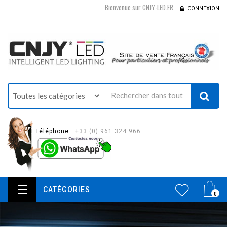
Bienvenue sur CNJY-LED.FR
CONNEXION
Téléphone :
+33 (0) 961 324 966
CATÉGORIES
0