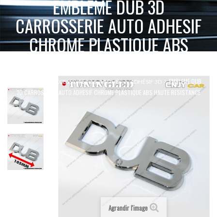
EMBLEME DUB 3D
CARROSSERIE AUTO ADHESIF
CHROME PLASTIQUE ABS
HAUTE RESISTANCE
EMBLEME DUB
ACCUEIL
ACCESSOIRES 2 & 4 ROUES
ADHÉSIF 3D
3D CARROSSERIE AUTO ADHESIF CHROME PLASTIQUE ABS HAUTE RESISTANCE
Agrandir l'image