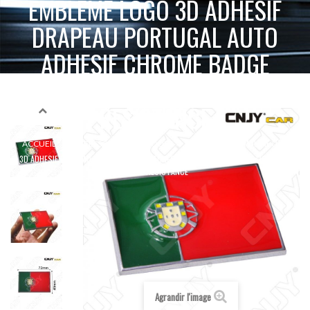
EMBLEME LOGO 3D ADHESIF
DRAPEAU PORTUGAL AUTO
ADHESIF CHROME BADGE
PLASTIQUE ABS HAUTE
RESISTANCE
EMBLEME LOGO
ACCUEIL
ACCESSOIRES 2 & 4 ROUES
ADHÉSIF 3D
3D ADHESIF DRAPEAU PORTUGAL AUTO ADHESIF CHROME BADGE PLASTIQUE ABS
HAUTE RESISTANCE
Agrandir l'image