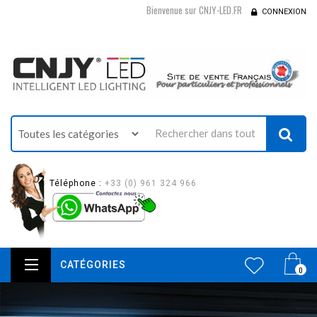
Bienvenue sur CNJY-LED.FR
CONNEXION
Téléphone :
+33 (0) 961 324 966
CATÉGORIES
0