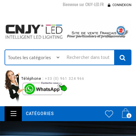
Bienvenue sur CNJY-LED.FR
CONNEXION
Téléphone :
+33 (0) 961 324 966
CATÉGORIES
0