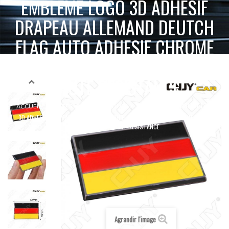
EMBLEME LOGO 3D ADHESIF
DRAPEAU ALLEMAND DEUTCH
FLAG AUTO ADHESIF CHROME
BADGE PLASTIQUE ABS
HAUTE RESISTANCE
EMBLEME LOGO
ACCUEIL
ACCESSOIRES 2 & 4 ROUES
ADHÉSIF 3D
3D ADHESIF DRAPEAU ALLEMAND DEUTCH FLAG AUTO ADHESIF CHROME BADGE
PLASTIQUE ABS HAUTE RESISTANCE
Agrandir l'image