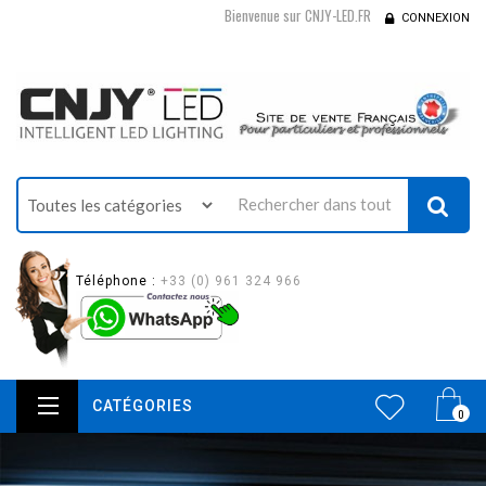
Bienvenue sur CNJY-LED.FR
CONNEXION
Téléphone :
+33 (0) 961 324 966
CATÉGORIES
0