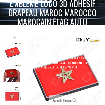
EMBLEME LOGO 3D ADHESIF
DRAPEAU MAROC MAROCCO
MAROCAIN FLAG AUTO
ADHESIF CHROME BADGE
PLASTIQUE ABS HAUTE
RESISTANCE
EMBLEME LOGO
ACCUEIL
ACCESSOIRES 2 & 4 ROUES
ADHÉSIF 3D
3D ADHESIF DRAPEAU MAROC MAROCCO MAROCAIN FLAG AUTO ADHESIF CHROME
BADGE PLASTIQUE ABS HAUTE RESISTANCE
Agrandir l'image