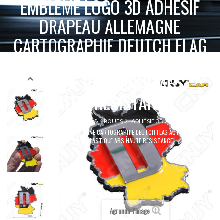
EMBLEME LOGO 3D ADHESIF
DRAPEAU ALLEMAGNE
CARTOGRAPHIE DEUTCH FLAG
AUTO ADHESIF CHROME
BADGE PLASTIQUE ABS
HAUTE RESISTANCE
EMBLEME LOGO
ACCUEIL
ACCESSOIRES 2 & 4 ROUES
ADHÉSIF 3D
3D ADHESIF DRAPEAU ALLEMAGNE CARTOGRAPHIE DEUTCH FLAG AUTO ADHESIF
CHROME BADGE PLASTIQUE ABS HAUTE RESISTANCE
Agrandir l'image