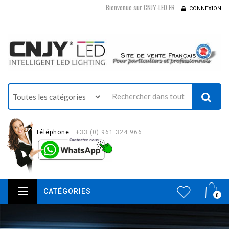
Bienvenue sur CNJY-LED.FR
CONNEXION
Téléphone :
+33 (0) 961 324 966
CATÉGORIES
0