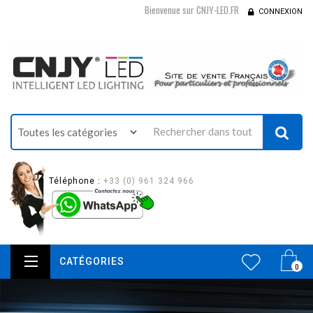
Bienvenue sur CNJY-LED.FR
CONNEXION
Téléphone :
+33 (0) 961 324 966
CATÉGORIES
0