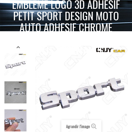
EMBLEME LOGO 3D ADHESIF
PETIT SPORT DESIGN MOTO
AUTO ADHESIF CHROME
BADGE PLASTIQUE ABS
HAUTE RESISTANCE
EMBLEME LOGO
ACCUEIL
ACCESSOIRES 2 & 4 ROUES
ADHÉSIF 3D
3D ADHESIF PETIT SPORT DESIGN MOTO AUTO ADHESIF CHROME BADGE
PLASTIQUE ABS HAUTE RESISTANCE
Agrandir l'image