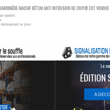
JARDINIÈRE MASSIF BÉTON ANTI INTRUSION DE
CNJY®
EST VENDUE 
 par quantité
e
et déchargement sur place
Le san
ÉDITION 
À DÉC