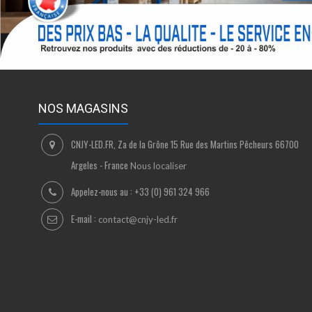
NOS MAGASINS
CNJY-LED.FR, Za de la Grône 15 Rue des Martins Pêcheurs 66700
Argeles - France
Nous localiser
Appelez-nous au :
+33 (0) 961 324 966
E-mail :
contact@cnjy-led.fr