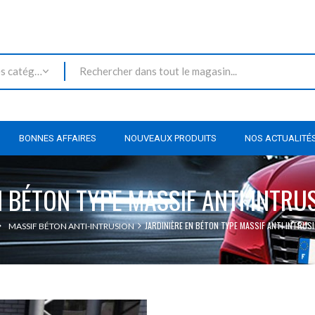
Toutes les catégories
BONNES AFFAIRES
NOUVEAUX PRODUITS
NOS ACTUALITÉ
N BÉTON TYPE MASSIF ANTI INTRUS
JARDINIÈRE EN BÉTON TYPE MASSIF ANTI INTRUSI
MASSIF BÉTON ANTI-INTRUSION