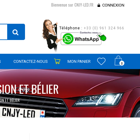
Bienvenue sur CNJY-LED.FR
CONNEXION
Téléphone :
+33 (0) 961 324 966
S
CONTACTEZ-NOUS
MON PANIER
0
ION ET BÉLIER
ON ET BÉLIER