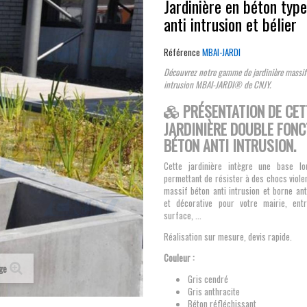
Jardinière en béton typ
anti intrusion et bélier
Référence
MBAI-JARDI
Découvrez notre gamme de jardinière massif
intrusion MBAI-JARDI® de CNJY.
PRÉSENTATION DE CET
JARDINIÈRE DOUBLE FONC
BÉTON ANTI INTRUSION.
Cette jardinière intègre une base lo
permettant de résister à des chocs violen
massif béton anti intrusion et borne anti
et décorative pour votre mairie, entr
surface, ...
Réalisation sur mesure, devis rapide.
Couleur :
age
Gris cendré
Gris anthracite
Béton réfléchissant