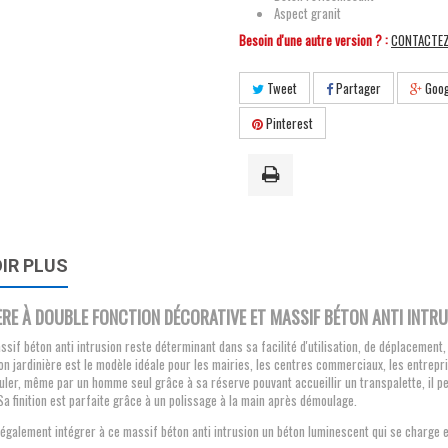
Aspect granit
Besoin d'une autre version ? :
CONTACTE
Tweet
Partager
Goog
Pinterest
IR PLUS
ÈRE À DOUBLE FONCTION DÉCORATIVE ET MASSIF BÉTON ANTI INTR
ssif béton anti intrusion reste déterminant dans sa facilité d'utilisation, de déplacement,
ion jardinière est le modèle idéale pour les mairies, les centres commerciaux, les entrepris
uler, même par un homme seul grâce à sa réserve pouvant accueillir un transpalette, il p
 Sa finition est parfaite grâce à un polissage à la main après démoulage.
galement intégrer à ce massif béton anti intrusion un béton luminescent qui se charge en én