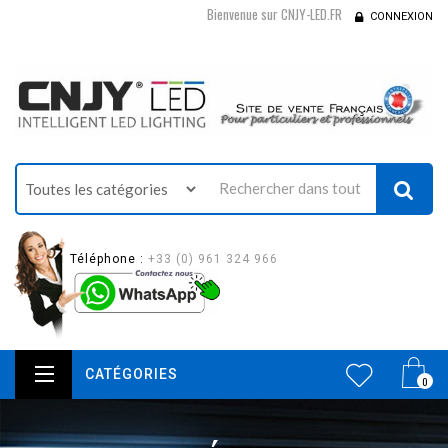
Bienvenue sur CNJY-LED.FR
CONNEXION
Téléphone :
+33 (0) 961 324 966
CATÉGORIES
0