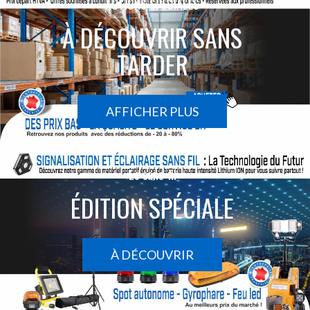
ACTIONS SPÉCIALES
À DÉCOUVRIR SANS
TARDER
AFFICHER PLUS
Le sans-fil
ÉDITION SPÉCIALE
À DÉCOUVRIR