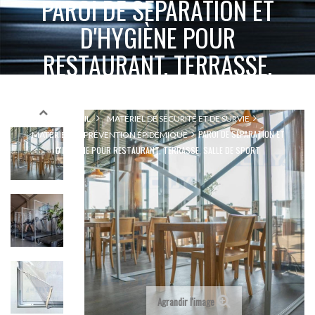
PAROI DE SÉPARATION ET
D'HYGIÈNE POUR
RESTAURANT, TERRASSE,
SALLE DE SPORT
ACCUEIL
MATÉRIEL DE SÉCURITÉ ET DE SURVIE
PAROI DE SÉPARATION ET
MATÉRIEL DE PRÉVENTION ÉPIDÉMIQUE
D'HYGIÈNE POUR RESTAURANT, TERRASSE, SALLE DE SPORT
Agrandir l'image