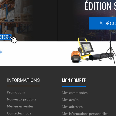
ÉDITION 
À DÉC
MON COMPTE
INFORMATIONS
Promotions
Mes commandes
Nouveaux produits
Mes avoirs
Meilleures ventes
Mes adresses
Contactez-nous
Mes informations personnelles