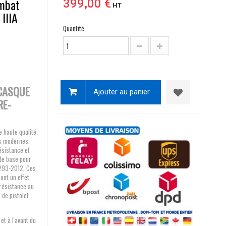
ombat
399,00 €
HT
 IIIA
Quantité
 CASQUE
Ajouter au panier
RE-
e haute qualité.
ns modernes.
ésistance et
de base pour
A293-2012. Ces
ont un effet
 résistance au
 de pistolet
et à l'avant du