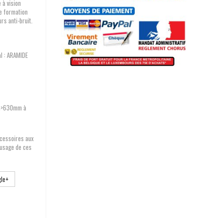
 à vision
de formation
urs anti-bruit.
al : ARAMIDE
mm>630mm à
cessoires aux
l'usage de ces
le+