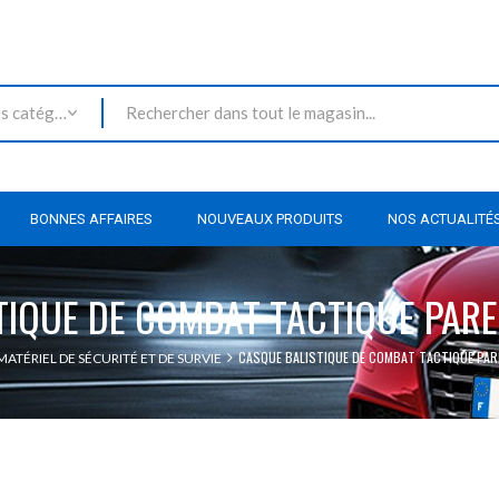
Toutes les catégories
BONNES AFFAIRES
NOUVEAUX PRODUITS
NOS ACTUALITÉ
IQUE DE COMBAT TACTIQUE PARE-B
CASQUE BALISTIQUE DE COMBAT TACTIQUE PARE-
MATÉRIEL DE SÉCURITÉ ET DE SURVIE