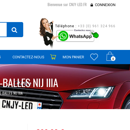
Bienvenue sur CNJY-LED.FR
CONNEXION
Téléphone :
+33 (0) 961 324 966
S
CONTACTEZ-NOUS
MON PANIER
0
ALLES NIJ IIIA
BALLES NIJ IIIA