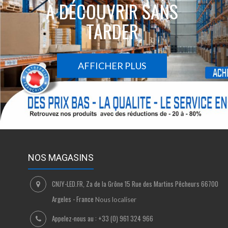
À DÉCOUVRIR SANS
TARDER
AFFICHER PLUS
NOS MAGASINS
CNJY-LED.FR, Za de la Grône 15 Rue des Martins Pêcheurs 66700
Argeles - France
Nous localiser
Appelez-nous au :
+33 (0) 961 324 966