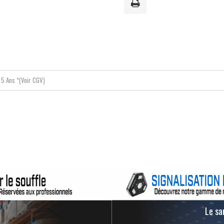
5 Ans *(Voir CGV)
Le san