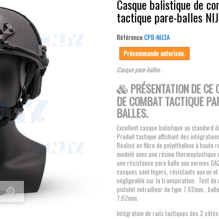
Casque balistique de c
tactique pare-balles NIJ
Référence
CPB-NIJ3A
Précommande autorisée.
Casque pare-balles .
PRÉSENTATION DE CE
DE COMBAT TACTIQUE PA
BALLES.
Excellent casque balistique au standard d
Produit tactique affichant des intégratio
Réalisé en fibre de polyéthylène à haute r
modelé avec une résine thermoplastique 
une résistance pare balle aux normes G
casques sont légers, résistants aux uv et 
négligeable sur la transpiration. Test de
pistolet mitrailleur de type 7.62mm , balle
age
7.62mm.
Intégration de rails tactiques des 2 côtés 