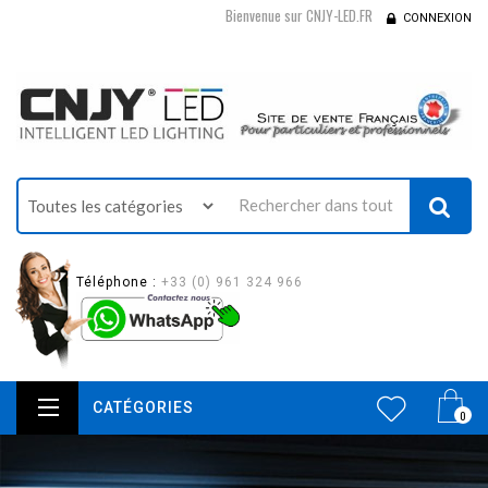
Bienvenue sur CNJY-LED.FR
CONNEXION
Téléphone :
+33 (0) 961 324 966
CATÉGORIES
0