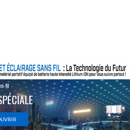
s-fil
SPÉCIALE
OUVRIR