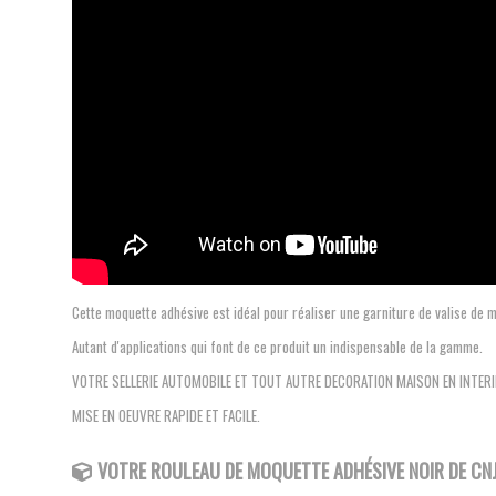
Cette moquette adhésive est idéal pour réaliser une garniture de valise de mot
Autant d'applications qui font de ce produit un indispensable de la gamme.
VOTRE SELLERIE AUTOMOBILE ET TOUT AUTRE DECORATION MAISON EN INTERI
MISE EN OEUVRE RAPIDE ET FACILE.
VOTRE ROULEAU DE MOQUETTE ADHÉSIVE NOIR
DE CN