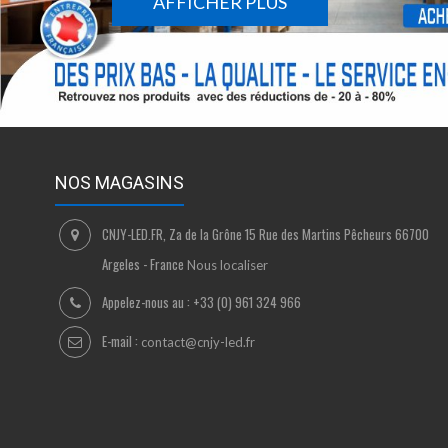
AFFICHER PLUS
NOS MAGASINS
CNJY-LED.FR, Za de la Grône 15 Rue des Martins Pêcheurs 66700
Argeles - France
Nous localiser
Appelez-nous au :
+33 (0) 961 324 966
E-mail :
contact@cnjy-led.fr