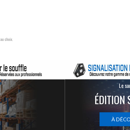
 au choix.
Le san
ÉDITION 
À DÉC