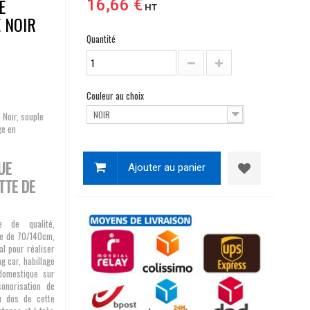
E
16,66 €
HT
 NOIR
Quantité
Couleur au choix
NOIR
 Noir, souple
ge en
UE
Ajouter au panier
TTE DE
e de qualité,
te de 70/140cm,
al pour réaliser
g car, habillage
 domestique sur
nsonorisation de
Au dos de cette