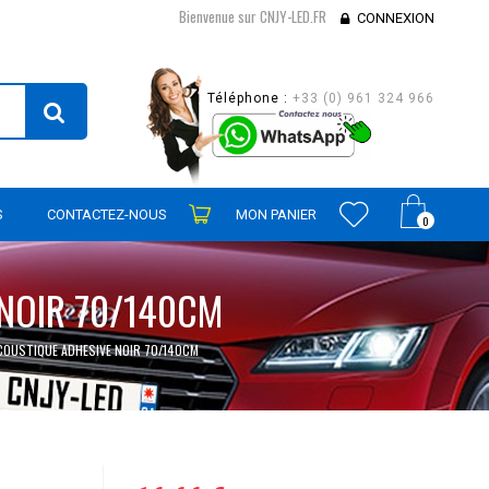
Bienvenue sur CNJY-LED.FR
CONNEXION
Téléphone :
+33 (0) 961 324 966
S
CONTACTEZ-NOUS
MON PANIER
0
NOIR 70/140CM
COUSTIQUE ADHESIVE NOIR 70/140CM