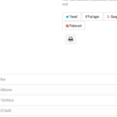
mail.
Tweet
Partager
Goog
Pinterest
Noir
Adhésive
70x140cm
CE RoHS