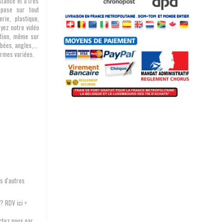
stance et à très
 pose sur tout
rie, plastique,
Voyez notre vidéo
sation, même sur
ées, angles,...
ormes variées.
s d'autres
? RDV ici >
ctez nous par