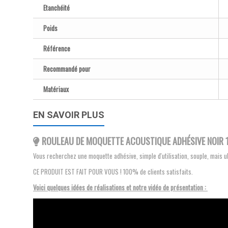
Etanchéité
Poids
Référence
Recommandé pour
Matériaux
EN SAVOIR PLUS
ROULEAU DE MOQUETTE ACOUSTIQUE ADHÉSIVE NOIR 
Vous recherchez une moquette adhésive, simple d'utilisation, souple, mais 
CE PRODUIT EST FAIT POUR VOUS ! 100% de clients satisfaits.
Voici quelques idées de réalisations et notre vidéo de présentation :