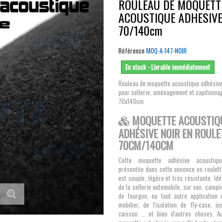
ROULEAU DE MOQUETT
ACOUSTIQUE ADHESIVE
70/140cm
Référence
MOQ-A-147-NOIR
En stock - Livrable immédiatement
Rouleau de moquette acoustique adhésive
pour sellerie, aménagement et capitonna
70x140cm
MOQUETTE ACOUSTIQ
ADHÉSIVE NOIR EN ROULE
70CM/140CM
Cette moquette adhésive acoustiqu
présentée dans cette annonce en roulet
est souple, légère et très résistante. Idé
de la sellerie automobile, sur van, campin
age
de fourgon, ou tout autre application
mobilier, de l'isolation de fly-case, i
caisson ... et bien d'autres choses. 