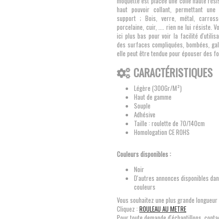
moquette est placée une colle haute rési
haut pouvoir collant, permettant une
support ; Bois, verre, métal, carrosse
porcelaine, cuir, .... rien ne lui résiste. 
ici plus bas pour voir la facilité d'utili
des surfaces compliquées, bombées, galb
elle peut être tendue pour épouser des f
CARACTÉRISTIQUES
Légère (300Gr/M²)
Haut de gamme
Souple
Adhésive
Taille : roulette de 70/140cm
Homologation CE ROHS
Couleurs disponibles :
Noir
D'autres annonces disponibles dan
couleurs
Vous souhaitez une plus grande longueur 
Cliquez :
ROULEAU AU METRE
Pour toute demande d'échantillons, conta