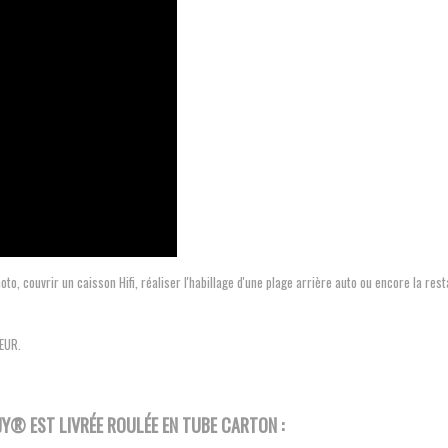
o, couvrir un caisson Hifi, réaliser l'habillage d'une plage arrière auto ou encore la rest
EUR.
JY®
EST LIVRÉE ROULÉE EN TUBE CARTON :