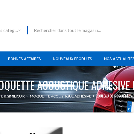
Toutes les catégories
BONNES AFFAIRES
NOUVEAUX PRODUITS
NOS ACTUALITÉ
OQUETTE ACOUSTIQUE ADHESIVE 
ROULEAU DE MOQUETTE A
E & SIMILICUIR
MOQUETTE ACOUSTIQUE ADHÉSIVE