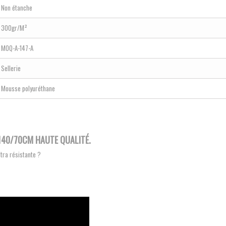
Non étanche
300gr/M²
MOQ-A-147-A
Sellerie
Mousse polyuréthane
140/70CM HAUTE QUALITÉ.
ultra résistante ?