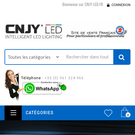
Bienvenue sur CNJY-LED.FR
CONNEXION
Téléphone :
+33 (0) 961 324 966
CATÉGORIES
0